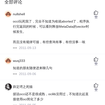
全部评论
nullshell
赞
occi玩死我了，完全不知道为啥就aborted了，程序执
行完返回的时候，可以看到释放MetaData的vector时
候发生。
而且没有规律可循，有些查询有事，有些没事···唉
2011-09-13
wusj333
赞
知道的朋友随便进来聊几句
2011-09-06
薛定谔之死猫
赞
据说occi还不是很成熟，ocilib没用过，不知道比起直
接使用oci简化了多少