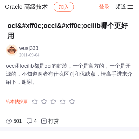
Oracle 高级技术
登录
频道
加入
帖子详情
社区
Oracle 高级技术
oci&#xff0c;occi&#xff0c;ocilib哪个更好
用
wusj333
2011-09-04
occi和ocilib都是oci的封装，一个是官方的，一个是开
源的，不知道两者有什么区别和优缺点，请高手进来介
绍下，谢谢。
给本帖投票
501
4
打赏