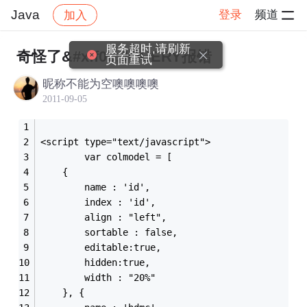
Java
登录
频道
加入
帖子详情
社区
Java
服务超时,请刷新
奇怪了&#xff0c;JQUERY报错
页面重试
昵称不能为空噢噢噢噢
2011-09-05
<script type="text/javascript">
		var colmodel = [ 
    {
		name : 'id',
		index : 'id',
		align : "left",
		sortable : false,
		editable:true,
		hidden:true,
		width : "20%"
	}, {