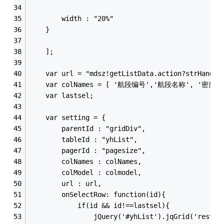
		width : "20%"
	} 
	];
	var url = "mdsz!getListData.action?strHangDa
	var colNames = [ '航段编号','航段名称', '密度
	var lastsel;
	var setting = {
		parentId : "gridDiv",
		tableId : "yhList",
		pagerId : "pagesize",
		colNames : colNames,
		colModel : colmodel,
		url : url,
		onSelectRow: function(id){
			if(id && id!==lastsel){
				jQuery('#yhList').jqGrid('resto