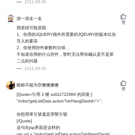
2011-09-05
游一游走一走
赞
我觉得可能原因
1、你用的JQUERY插件所需要的JQEURY的版本比你
导入的要高
2、你使用控件参数时出错....
不知道你用的什么控件，暂时无法帮你确认是不是第
二点的问题
2011-09-05
昵称不能为空噢噢噢噢
赞
[Quote=引用 2 楼 soli11722984 的回复:]
"mdsz!getListData.action?strHangDaoId="+'';
你想用單引號還是用雙引號
[/Quote]
这句在jsp界面是这样的
var url = "mdsz!getListData.action?strHangDaoId