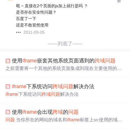
赞
呃 ~ 直接在2个页面的js加上就行是吗 ？
是否存在安全性问题？
百度了一下
还是不敢冒然使用
2011-09-05
——到底了——
使用
Iframe
嵌套其他系统页面遇到的
跨域
问题
之前需要将一个其他的系统页面集成到现在主要使用的一
个平台上，因为这个系统使用的是jsp的页面，另一个是aug
ular的页面，并且为了保持项目的完整性和较小的改动，所
iframe
下系统访问
跨域
问题
解决办法
以使用了
iframe
来将另一个页面集成进来。 如何使用
ifram
e
嵌套页面 使用frameset标签即可将其他的页面集成到这个
iframe
下系统访问
跨域
问题
解决办法
当前的页面，这个frame标签的作用其实挺大的 第一，可以
防止页面刷新，将其他的一些刷新操作放到fram...
使用
iframe
会出现
跨域
的
问题
问题
当你所在的网站的域名和
iframe
标签上src使用的域名
不一致的时候就会出现
跨域
的
问题
了 （单纯显示是没
问题