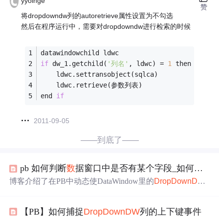
yyoinge
赞
将dropdowndw列的autoretrieve属性设置为不勾选
然后在程序运行中，需要对dropdowndw进行检索的时候
datawindowchild ldwc
if
 dw_1.getchild(
'列名'
, ldwc) = 
1
 then
    ldwc.settransobject(sqlca)
    ldwc.retrieve(参数列表)
end 
if
2011-09-05
——到底了——
pb 如何判断
数
据窗口中是否有某个字段_如何动态地使DataWindow中的
博客介绍了在PB中动态使DataWindow里的
DropDown
DW
按条件显示内容的方法。以省份和都市字段为例，当省份
改变时，可通过GetChild获取子
数
据窗口，再用Retrieve或S
【PB】如何捕捉
DropDown
DW
列的上下键事件
etfilter方法更新都市下拉窗口内容，还给出了不同
数
据量下