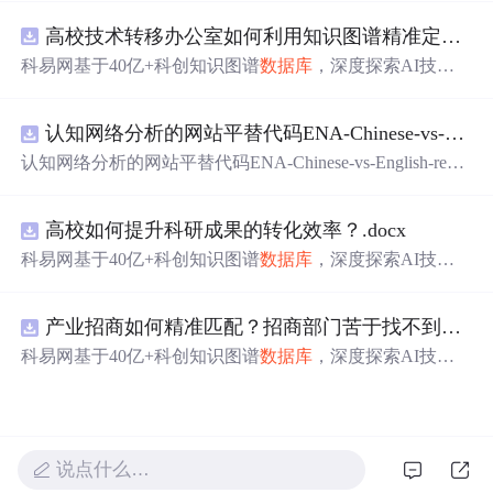
分词处理。通过实例展示了如何从
MySQL
数据库
中读取数
高校技术转移办公室如何利用知识图谱精准定位产业需求与技术适配点？.docx
据并创建索引，以及如何使用IKAnalyzer进行中文分词。
科易网基于40亿+科创知识图谱
数据库
，深度探索AI技术
在技术转移、成果转化、技术经纪、知识产权、产业创
新、科技招商等垂直领域的多样化应用场景，研究科技创
认知网络分析的网站平替代码ENA-Chinese-vs-English-reproducible.zip
新领域的AI+数智化解决方案，推动科技创新与产业创新
智能化发展。
认知网络分析的网站平替代码ENA-Chinese-vs-English-repro
ducible.zip
高校如何提升科研成果的转化效率？.docx
科易网基于40亿+科创知识图谱
数据库
，深度探索AI技术
在技术转移、成果转化、技术经纪、知识产权、产业创
新、科技招商等垂直领域的多样化应用场景，研究科技创
产业招商如何精准匹配？招商部门苦于找不到符合产业链补链强链方向的目标企业怎么办？.docx
新领域的AI+数智化解决方案，推动科技创新与产业创新
智能化发展。
科易网基于40亿+科创知识图谱
数据库
，深度探索AI技术
在技术转移、成果转化、技术经纪、知识产权、产业创
新、科技招商等垂直领域的多样化应用场景，研究科技创
新领域的AI+数智化解决方案，推动科技创新与产业创新
智能化发展。
说点什么…