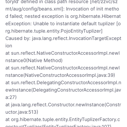
toryId' defined in class path resource [net/zzvc/sz
mt/aug/config/beans.xml]: Invocation of init metho
d failed; nested exception is org.hibernate.Hibernat
eException: Unable to instantiate default tuplizer [o
rg.hibernate.tuple.entity.PojoEntityTuplizer]
Caused by: java.lang.reflect.InvocationTargetExcept
ion
at sun.reflect.NativeConstructorAccessorImpl.newI
nstance0(Native Method)
at sun.reflect.NativeConstructorAccessorImpl.newI
nstance(NativeConstructorAccessorImpl.java:39)
at sun.reflect.DelegatingConstructorAccessorImpl.n
ewInstance(DelegatingConstructorAccessorImpl.jav
a:27)
at java.lang.reflect.Constructor.newInstance(Constr
uctor.java:513)
at org.hibernate.tuple.entity.EntityTuplizerFactory.c
onstructTuplizer(EntityTuplizerFactory.java:107)