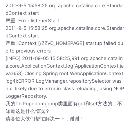
2011-9-5 15:58:25 org.apache.catalina.core.Standar
dContext start
严重: Error listenerStart
2011-9-5 15:58:25 org.apache.catalina.core.Standar
dContext start
严重: Context [/ZZVC_HOMEPAGE] startup failed du
e to previous errors
[INFO] 2011-09-05 15:58:25,991 org.apache.catalin
a.core.ApplicationContext.log(ApplicationContext.ja
va:653) Closing Spring root WebApplicationContext
log4j:ERROR LogMananger.repositorySelector was
null likely due to error in class reloading, using NOP
LoggerRepository.
我的TblPopedomgroup类里面有get和set方法的，不
知道这是什么情况？
请各位大侠们帮忙解决一下，谢谢！