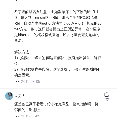
误！
3)字段的取名要注意。比如数据库中的字段为M_R_I
D，映射到hbm.xml为mRId，那么产生的POJO也是m
RId，自动产生的getter方法为：getMRId()；相应的se
tter方法一致，这样就会抛出上面所述异常，这个应该
是hibernate的模板格式问题。所以尽量要避免这样的
命名。
解决方法：
1）换做getmRId(); 问题可解决，没有抛出异常，能取
值。
2）修改数据库字段名。这个最好，不会产生以后的不
确定因素。
2011-09-05
東刀人
赞
还望各位高手看看，给小弟点意见，指点指点啊！挺
郁闷的！谢谢啦！
2011-09-05