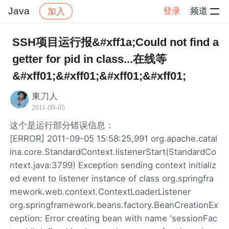
Java
登录
频道
加入
帖子详情
社区
Java
SSH项目运行报&#xff1a;Could not find a
getter for pid in class...在线等
&#xff01;&#xff01;&#xff01;&#xff01;
東刀人
2011-09-05
这个是运行部分错误信息：
[ERROR] 2011-09-05 15:58:25,991 org.apache.catal
ina.core.StandardContext.listenerStart(StandardCo
ntext.java:3799) Exception sending context initializ
ed event to listener instance of class org.springfra
mework.web.context.ContextLoaderListener
org.springframework.beans.factory.BeanCreationEx
ception: Error creating bean with name 'sessionFac