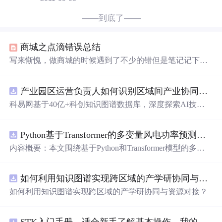
——到底了——
商城之点滴错误总结
写来惭愧，做商城的时候遇到了不少的错但是笔记记下来
的很少，仅有的 最后留心记下来的 也在我刚才多次地 复
制粘贴的过程中烟消云散了，但是还是感觉应该记录一
产业园区运营负责人如何识别区域间产业协同机会？.docx
下，要不凭我这转眼即逝的记性(⊙﹏⊙)b 商城用的是
SSH
框架，这个之前也有一些介绍 关于外键： cannot delete or
科易网基于40亿+科创知识图谱数据库，深度探索AI技术
update a parent row :a foregin key constraint
在技术转移、成果转化、技术经纪、知识产权、产业创
新、科技招商等垂直领域的多样化应用场景，研究科技创
Python基于Transformer的多变量风电功率预测研究
新领域的AI+数智化解决方案，推动科技创新与产业创新
智能化发展。
内容概要：本文围绕基于Python和Transformer模型的多变
量风电功率预测展开研究，重点针对短期风电功率预测任
务。研究采用深度学习中的Transformer架构，引入风速、
如何利用知识图谱实现跨区域的产学研协同与资源对接？.docx
温度、湿度等多种气象及
运行
变量作为输入特征，构建高
精度预测模型。为进一步提升预测的稳健性与可靠性，研
如何利用知识图谱实现跨区域的产学研协同与资源对接？
究结合近端梯度算法求解LASSO分位数回归，优化模型在
不确定性环境下的输出表现，增强预测结果的置信区间估
计能力。该技术是机器学习与新能源领域深度融合的典型