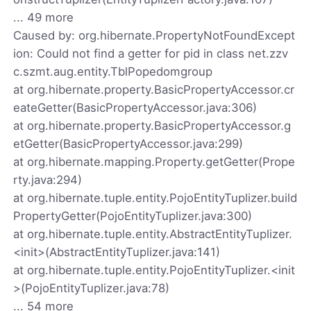
... 49 more
Caused by: org.hibernate.PropertyNotFoundExcept
ion: Could not find a getter for pid in class net.zzv
c.szmt.aug.entity.TblPopedomgroup
at org.hibernate.property.BasicPropertyAccessor.cr
eateGetter(BasicPropertyAccessor.java:306)
at org.hibernate.property.BasicPropertyAccessor.g
etGetter(BasicPropertyAccessor.java:299)
at org.hibernate.mapping.Property.getGetter(Prope
rty.java:294)
at org.hibernate.tuple.entity.PojoEntityTuplizer.build
PropertyGetter(PojoEntityTuplizer.java:300)
at org.hibernate.tuple.entity.AbstractEntityTuplizer.
<init>(AbstractEntityTuplizer.java:141)
at org.hibernate.tuple.entity.PojoEntityTuplizer.<init
>(PojoEntityTuplizer.java:78)
... 54 more