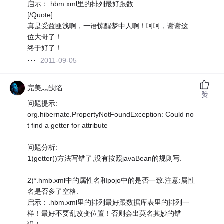
启示：.hbm.xml里的排列最好跟数……
[/Quote]
真是受益匪浅啊，一语惊醒梦中人啊！呵呵，谢谢这
位大哥了！
终于好了！
2011-09-05
完美灬缺陷
赞
问题提示:
org.hibernate.PropertyNotFoundException: Could no
t find a getter for attribute
问题分析:
1)getter()方法写错了,没有按照javaBean的规则写.
2)*.hmb.xml中的属性名和pojo中的是否一致.注意:属性
名是否多了空格.
启示：.hbm.xml里的排列最好跟数据库表里的排列一
样！最好不要乱改变位置！否则会出莫名其妙的错