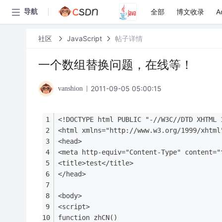
全部
博文收录
A
导航
社区
JavaScript
帖子详情
一个数组替换问题，在线等！
2011-09-05 05:00:15
vanshion
<!DOCTYPE html PUBLIC "-//W3C//DTD XHTML 
<html xmlns="http://www.w3.org/1999/xhtml
<head>
<meta http-equiv="Content-Type" content="
<title>test</title>
</head>
<body>
<script>
function zhCN()