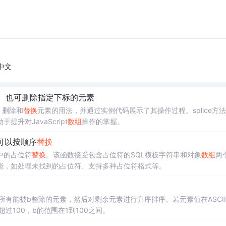
中文
。 也可删除指定下标的元素
、删除和
替换
元素的用法，并通过实例代码展示了其操作过程。splice方
提升对JavaScript
数组
操作的掌握。
可以按顺序
替换
中的占位符
替换
。该函数接受包含占位符的SQL模板字符串和对象
数组
两
能，如处理未找到的占位符、支持多种占位符格式等。
所有能被b整除的元素，然后对剩余元素进行升序排序。若元素值在ASCI
100，b的范围在1到100之间。