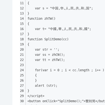
{
	var s = "中国,华,人,民,共,和,国";
}
function zhTW()
{
	var t= "中國,華,人,民,共,和,國";
}
function SplitDemo(cc)
{
	var str = '';	
	var ss = zhCN();
	var tt = zhTW();
	for(var i = 0 ; i < cc.length ; i++ )
	{
	}
	alert (str);
}
</script>
<button onClick="SplitDemo();">繁转简</but