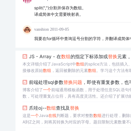
split(",")分割并保存为数组。
译成简体中文需要映射表。
vanshion
2011-09-05
我要在for循环中查询逗号分割的字符，并翻译成简体
JS - Array - 在
数组
的指定下标添加或
替换
元素 
本文详细介绍了JavaScript中
数组
的splice方法，包括插入
接修改原始
数组
，返回被删除的元素
数组
。学习这个方法有助于
前端处理sql参数
替换
问题
，即使有重复参数，也
博客介绍了
一个
前端通用模板函数，用于处理任意SQL语句
数，可处理重复占位符，具有高度灵活性。还介绍了扩展功
爪哇oj--
数组
查找及
替换
这是
一个
Java
在线
判断题，要求对整数
数组
进行处理，删除
A到Z之间，则将其转换为对应的字母。题目限制元素数量不超过