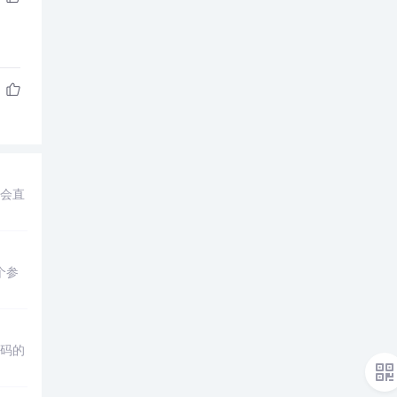
法会直
个参
I码的