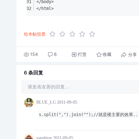
</body>
</html>
给本帖投票
154
6
打赏
分享
收藏
6 条
回复
请发表友善的回复…
BLUE_LG
2011-09-05
s.split(",").join("");//就是楼主要的效果..
vanshion
2011-09-05