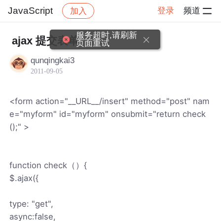
JavaScript
登录
频道
加入
帖子详情
社区
JavaScript
服务超时,请刷新
ajax 提交表单
页面重试
qunqingkai3
2011-09-05
<form action="__URL__/insert" method="post" nam
e="myform" id="myform" onsubmit="return check
();" >
function check（）{
$.ajax({
type: "get",
async:false,