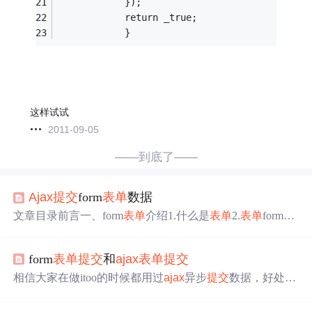
			});
			return _true;
			}
这样试试
2011-09-05
——到底了——
Ajax
提交
form
表单
数据
文章目录前言一、form
表单
介绍1.什么是
表单
2.
表单
form的
组成部分3.
表单
form的属性4.
表单
的同步
提交
二、
Ajax
提
交
表单
数据1.监听
表单
的
提交
事件2.阻止
表单
的默认
提交
行
form
表单
提交
和
ajax
表单
提交
为3.快速获取
表单
中的数据4.通过
Ajax
请求
提交
表单
数据给
服务器总结 前言 本文介绍了
表单
的基本使用及属性说明,
相信大家在做itoo的时候都用过
ajax
异步
提交
数据，好处自
通过
Ajax
请求方式将网页
表单
数据
提交
到服务器的具体实
然不言而喻，数据
提交
页面不会闪屏;页面局部更新速度快;
现过程，代码实现在文章末尾。 一、form
表单
介绍 1.什么
网络带宽占用低。而
表单
提交
则整个页面重绘。如果
表单