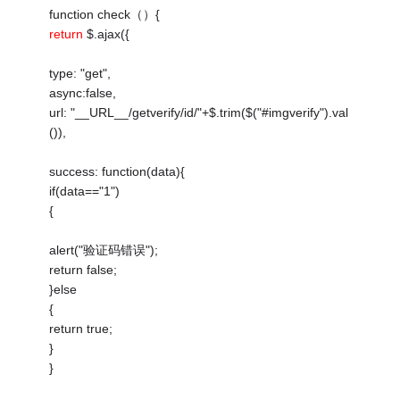
function check（）{
return
$.ajax({
type: "get",
async:false,
url: "__URL__/getverify/id/"+$.trim($("#imgverify").val
()),
success: function(data){
if(data=="1")
{
alert("验证码错误");
return false;
}else
{
return true;
}
}