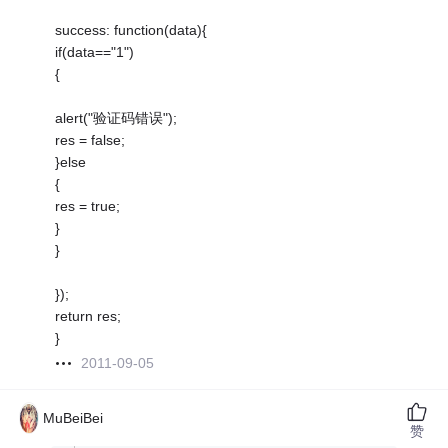
success: function(data){
if(data=="1")
{
alert("验证码错误");
res = false;
}else
{
res = true;
}
}
});
return res;
}
2011-09-05
MuBeiBei
赞