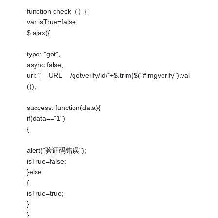
function check（）{
var isTrue=false;
$.ajax({
type: "get",
async:false,
url: "__URL__/getverify/id/"+$.trim($("#imgverify").val
()),
success: function(data){
if(data=="1")
{
alert("验证码错误");
isTrue=false;
}else
{
isTrue=true;
}
}