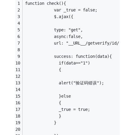
function check(){
			var _true = false;
			$.ajax({
			type: "get",
			async:false,
			url: "__URL__/getverify/id/"+$.t
			success: function(data){
			  if(data=="1")
			  {
			  alert("验证码错误");
			  }else
			  {
			  _true = true;
			  }
			}