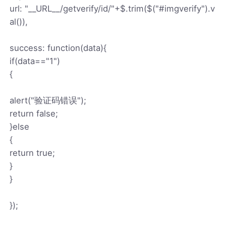
url: "__URL__/getverify/id/"+$.trim($("#imgverify").v
al()),
success: function(data){
if(data=="1")
{
alert("验证码错误");
return false;
}else
{
return true;
}
}
});