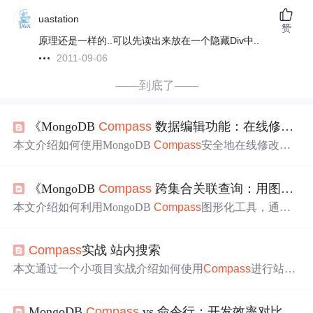
uastation
赞
原理还是一样的..可以先读出来放在一个隐藏Div中..
2011-09-06
——到底了——
《MongoDB
Compass
数据编辑功能：在线修改文档
本文介绍如何使用MongoDB
Compass
安全地在线修改文
档
内容
，涵盖编辑功能简介、验证规则应用、保存最佳实
践及风险防范措施。通过数据
预览
、模式验证和历史记录
《MongoDB
Compass
跨集合关联查询：用图形化工具
等功能，有效降低误操作导致的数据损坏风险，提升数据
管理的安全性与效率。
本文介绍如何利用MongoDB
Compass
图形化工具，通过
聚合管道的$lookup阶段
实现
跨集合关联查询。涵盖从基础
关联、多级嵌套到性能优化的全流程，支持零代码操作与
Compass
实战 站内搜索
实时结果
预览
，适用于数据整合与开发原型设计。
本文通过一个小项目实战介绍如何使用
Compass
进行站内
搜索。项目仅包含发帖和搜索功能，未整合数据库，主要
关注
Compass
的搜索核心处理。采用MVC架构，适合初学
MongoDB
Compass
vs 命令行：开发效率对比实验
者学习。