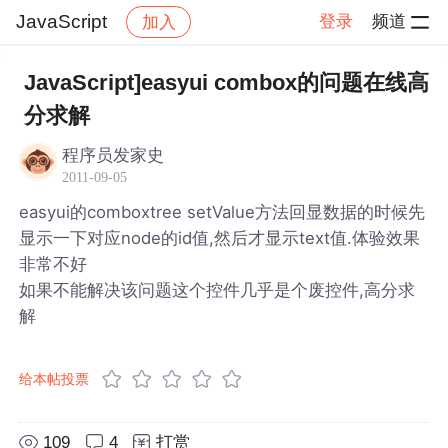
JavaScript
登录
频道
加入
帖子详情
社区
JavaScript
JavaScript]easyui combox的问题在线高
分求解
程序员发家史
2011-09-05
easyui的comboxtree setValue方法回显数据的时候先
显示一下对应node的id值,然后才显示text值.体验效果
非常不好
如果不能解决该问题这个控件几乎是个废控件,高分求
解
给本帖投票
109
4
打赏