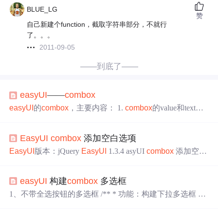
BLUE_LG
赞
自己新建个function，截取字符串部分，不就行
了。。。
2011-09-05
——到底了——
easyUI
——
com
box
easyUI
的
com
box
，主要内容： 1.
com
box
的value和text，
以及获取值的方式 2.
com
box
的联动实现
easyUI
中的
com
b
ox
，通过input标签的class=“
easyui
-
com
box
”实现，接收的
EasyUI
com
box
添加空白选项
返回值为json格式数据，value和text分别为json中的key值。
例如： [html] view plaincop
EasyUI
版本：jQuery
EasyUI
1.3.4 asyUI
com
box
添加空白
选项，空白选项的值不能随便设置，否则选中空白选项
时，
com
box
的required会伪失效 代码示例如下： 注意事
easyUI
构建
com
box
多选框
项：空白选项的TEXT（显示值）要为两个全角空格，原
因在文章末 JSP请求 <td>Cost GST</td> <td> <input id="id"
1、不带全选按钮的多选框 /** * 功能：构建下拉多选框 *
name="name" style="width: 142px;" class="ea.
参数： * tabId select标签的id * url 传到后台的URL，这个返
回的数据一定要是json数据格式 * optionValue 后台数据库