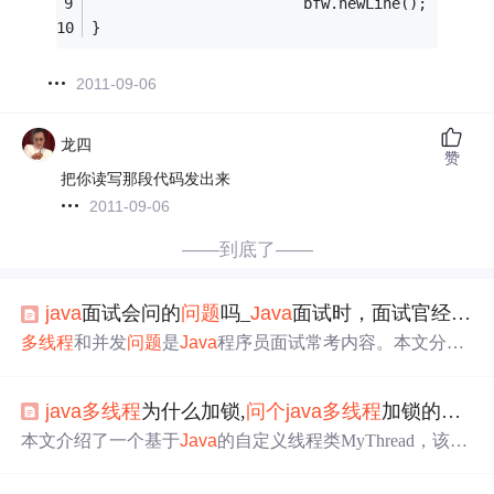
						bfw.newLine();
}
2011-09-06
龙四
赞
把你读写那段代码发出来
2011-09-06
——到底了——
java
面试会问的
问题
吗_
Java
面试时，面试官经常会问的5个
多线程
和并发
问题
是
Java
程序员面试常考内容。本文分享
了5个常见
Java
多线程
面试题及解析，包括线程执行顺序
控制、Lock接口优势、wait和sleep方法区别、实现阻塞队
java
多线程
为什么加锁,
问个
java
多线程
加锁的有关
列、死锁程序编写及解决等，
Java
应用广泛，相关程序员
职业前景广阔。
本文介绍了一个基于
Java
的自定义线程类MyThread，该类
通过继承Thread类实现并发处理。MyThread负责从文件读
取数据并进行处理，使用HashMap存储中间结果，并将最