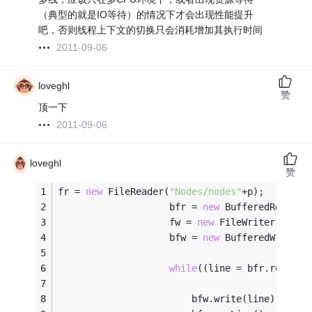
（典型的就是IO等待）的情况下才会出现性能提升
吧，否则线程上下文的切换只会消耗增加其执行时间
2011-09-06
loveghl
赞
顶一下
2011-09-06
loveghl
赞
fr = 
new
 FileReader(
"Nodes/nodes"
+p);
					bfr = 
new
 BufferedReader(
					fw = 
new
 FileWriter(
"Maps
					bfw = 
new
 BufferedWriter(
while
((line = bfr.readLin
						bfw.write(line);