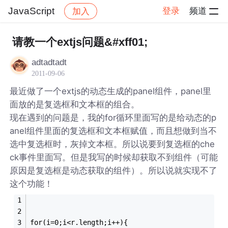
JavaScript
登录
频道
加入
帖子详情
社区
JavaScript
请教一个extjs问题&#xff01;
adtadtadt
2011-09-06
最近做了一个extjs的动态生成的panel组件，panel里
面放的是复选框和文本框的组合。
现在遇到的问题是，我的for循环里面写的是给动态的p
anel组件里面的复选框和文本框赋值，而且想做到当不
选中复选框时，灰掉文本框。所以说要到复选框的che
ck事件里面写。但是我写的时候却获取不到组件（可能
原因是复选框是动态获取的组件）。所以说就实现不了
这个功能！
for(i=0;i<r.length;i++){