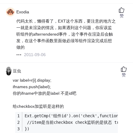
Exodia
赞
代码太长，懒得看了，EXT这个东西，要注意的地方之
一就是未渲染的情况，如果遇到这个问题，你应该监
听组件的afterrendered事件，这个事件在渲染后会触
发，在这个事件函数里面做必须等组件渲染完成后想
做的
2011-09-06
豆虫
赞
var label=r[i].display;
ifnames.push(label);
你的ifname中放的是label 不是id吧
给checkbox加监听是这样的
Ext.getCmp('组件id').on('check',function(item,
 //item是当前checkbox check监听的是状态 true/fal
})