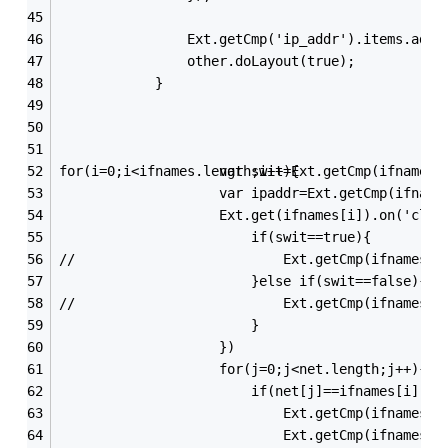
				Ext.getCmp('ip_addr').items.add
				other.doLayout(true);
			}
for(i=0;i<ifnames.length;i++){
					var swit=Ext.getCmp(ifname
            		var ipaddr=Ext.getCmp(
						if(swit==true){
//							Ext.getCmp(ifnam
						}else if(swit==false){
//							Ext.getCmp(ifnam
						}
					})
					for(j=0;j<net.length;j++){
						if(net[j]==ifnames[i]){
							Ext.getCmp(ifname
							Ext.getCmp(ifnam