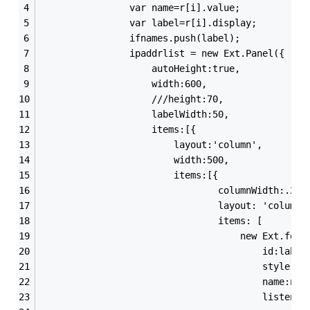
				var name=r[i].value;
				var label=r[i].display;
				ifnames.push(label);
				ipaddrlist = new Ext.Panel({
					autoHeight:true,
			   		width:600,
			   		///height:70,
			   		labelWidth:50,
			   		items:[{
			     		layout:'column',
			     		width:500,
			     		items:[{
				                columnWidth:.2,
				                layout: 'column'
				                items: [
					                new Ext.for
								    	id:label
								    	
										name:na
										listen