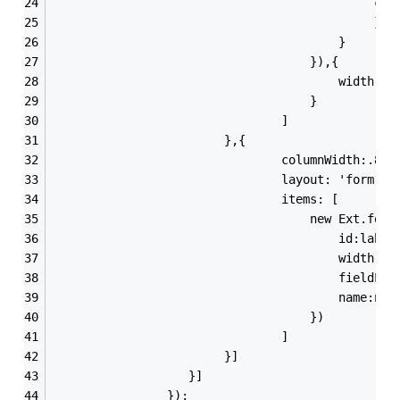
							
											 }
										}
									}),{
										
								    }
				                ]
				        },{
				                columnWidth:.8,
				                layout: 'form',
				                items: [
					                new Ext.for
								       	width:
								  
										name:nam
									})
				                ]
				        }]
				   }]
				});