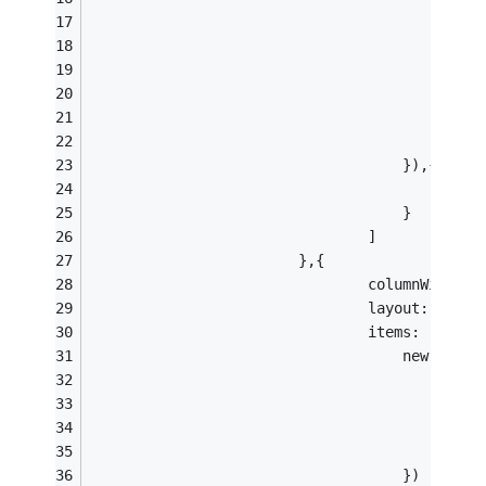
                                        name:
                                        liste
                                             
                                   
                                             
                                        }
                                    }),{
                                        width
                                    }
                                ]
                        },{
                                columnWidth:.
                                layout: 'form
                                items: [
                                    new Ext.f
                                           id
                                           wi
                                           f
                                        name:
                                    })