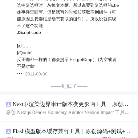
选中复选框时，灰掉文本框。所以说要到复选框的che
ck事件里面写。但是我写的时候却获取不到组件（可
能原因是复选框是动态获取的组件）。所以说就实现
不了这个功能！
JScript code
[ali……
[/Quote]
反正哪都一样的！都会提示‘Ext.getCmp(...)为空或者
不是对象’
2011-09-06
——到底了——
Next.js渲染边界审计版本变更影响工具｜原创源码+测试+离线报告
原创 Next.js Render Boundary Auditor Version Impact 工具，
围绕“建立服务端组件、客户端组件、数据获取、缓存和交
互边界图，识别错误跨界依赖”的结果，对比两个版本的输
Flash模型版本缓存兼容工具｜原创源码+测试+离线报告
入约定、规则参数、结果结构和风险项，识别变更影响。