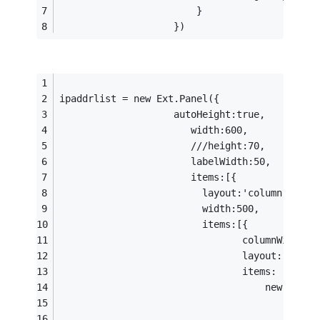
                        }
                    })
ipaddrlist = new Ext.Panel({
                    autoHeight:true,
                       width:600,
                       ///height:70,
                       labelWidth:50,
                       items:[{
                         layout:'column',
                         width:500,
                         items:[{
                                columnWidth:.
                                layout: 'colu
                                items: [
                                    new Ext.f
                                        id:la
                                        style