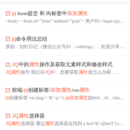
jq
form提交 和 向标签中
添加
属性
<body> <form id="form" method="post"> 用户ID:<input type
="text" name="userId" value="${user.userId}" readonly="reado
nly"/> 用户姓名:<input type="text" name="userNam...
jq
命令用法总结
原创：扣钉日记（微信公众号ID：codelogs），欢迎分享，
转载请保留出处。 简介 如果说要给Linux文本三剑客(gre
p、sed、awk)
添加
一员的话，我觉得应该是
jq
命令，因为
jq
JQ
中的
属性
操作及获取元素样式和修改样式
命令是用来处理json数据的工具，而现如今json几乎无所不
在！ 网上的
jq
命令分享文章也不少，但大多介绍得非常
JQ
属性
操作 我们在
JQ
中，想要获取
属性
值怎么办呢，有
浅，
jq
的强大之处完全没有介绍出来，所以就有了这篇文
两个方式，一个呢使用attr和prop，而这两个方式呢，是有
章，安利一下
jq
这个命令。 基本用法 格式化 #
jq
默认的格
区别的，我们来看一下 attr();常用语常规
属性
的使用，也可
式化输出 $ echo -n '{"id":1, "name":"zhangsan", "sc.
前端-
jq
创建标签/
添加
属性
/css
属性
以用于自定义
属性
的值 prop();常用于可简写
属性
值的获
取，无法获取自定义
属性
值 一般在开发的时候都用prop,禁
jq
创建标签 var ptag = $('<p>');
jq
添加
属性
如href，id，clas
用值在获取的时候是true和false 我们注意一点，这个禁用值
s，name等 $('#content').attr('class/id/name/href', 'active') $('#i
是什么，为什么开发的时候都用 的是prop呢，我们来看一
d').html('标签的文本') $('#input).val('xxxxxxx')
jq
添加
style
属
下: 禁用和输入字段的简单
jQ
uery代码段，例如，用户无法
JQ
属性
选择器
性
即css，如width，height，tex...
更改表单上文本框的值。 <!--
JQ
属性
选择器 通过
属性
选择器去找到 a href $("a[href]").css
("color","red"); //只有一个
属性
找出包含href ,title $("a[href][ti