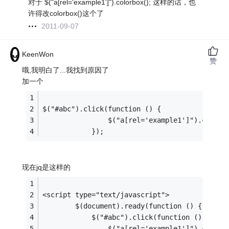
对于 $("a[rel='example1']").colorbox(); 这样的话，也
许得改colorbox()这个了
2011-09-07
KeenWon
赞
哦,我明白了...我找到原因了
加一个
$("#abc").click(function () {
	            $("a[rel='example1']").colorb
	        });
现在jq是这样的
<script type="text/javascript">
	    $(document).ready(function () {
	        $("#abc").click(function () {
	            $("a[rel='example1']").colorb