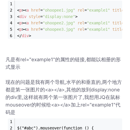
<
p
>
<
a
href
=
"ohoopee1.jpg"
rel
=
"example1"
title
=
"
<
div
style
=
"display:none"
>
<
p
>
<
a
href
=
"ohoopee2.jpg"
rel
=
"example1"
title
=
"
<
p
>
<
a
href
=
"ohoopee3.jpg"
rel
=
"example1"
title
=
"
</
div
>
凡是有rel="example1"的属性的链接,都能以相册的形
式显示
现在的问题是我有两个导航,水平的和垂直的,两个地方
都是第一张图片的<a></a>,其他的放到display:none
的div里,这样就有两个第一张图片了,我想用JQ在鼠标
mouseover的时候给<a></a>加上rel="example1"代
码是
$("#abc").mouseover(function () {