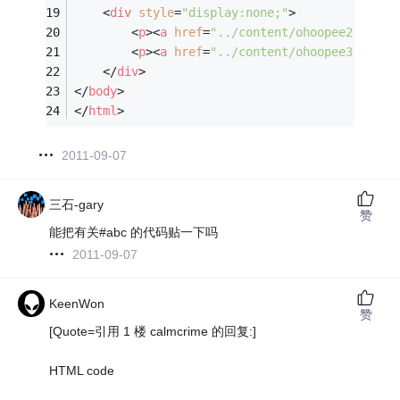
<
div
style
=
"display:none;"
>
<
p
>
<
a
href
=
"../content/ohoopee2.jpg"
<
p
>
<
a
href
=
"../content/ohoopee3.jpg"
</
div
>
</
body
>
</
html
>
2011-09-07
三石-gary
赞
能把有关#abc 的代码贴一下吗
2011-09-07
KeenWon
赞
[Quote=引用 1 楼 calmcrime 的回复:]
HTML code