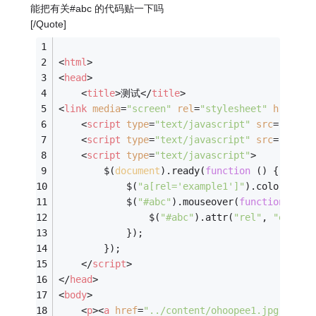
能把有关#abc 的代码贴一下吗
[/Quote]
<
html
>
<
head
>
<
title
>
测试
</
title
>
<
link
media
=
"screen"
rel
=
"stylesheet"
href
=
"c
<
script
type
=
"text/javascript"
src
=
"https
<
script
type
=
"text/javascript"
src
=
"../co
<
script
type
=
"text/javascript"
>
	    $(
document
).ready(
function
 (
) 
{
	        $(
"a[rel='example1']"
).colorbox()
	        $(
"#abc"
).mouseover(
function
 (
) 
{
	            $(
"#abc"
).attr(
"rel"
, 
"exampl
	        });
	    });
</
script
>
</
head
>
<
body
>
<
p
>
<
a
href
=
"../content/ohoopee1.jpg"
id
=
"