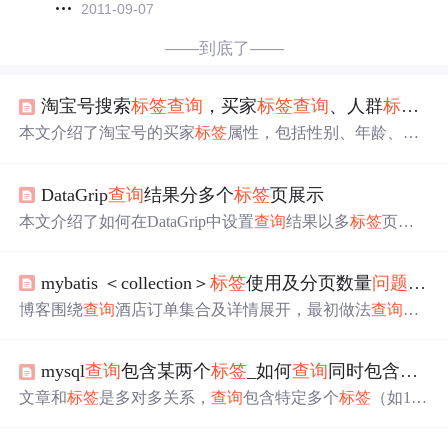
2011-09-07
——到底了——
淘宝号搜索
标签
查询
，买家
标签
查询
、人群
标签
查
本文介绍了淘宝号的买家
标签
属性，包括性别、年龄、购
物行为等，并讲解如何维护店铺
标签
，如调整关键词以匹
配目标人群。同时，提供了淘宝号搜索
标签
查询
接口的详
DataGrip
查询
结果分多个
标签
页展示
细信息，包括请求方式、返回格式及示例。
本文介绍了如何在DataGrip中设置
查询
结果以多
标签
页的
形式展示，避免新
查询
覆盖旧
查询
结果。只需进入File-Setti
ngs-General，勾选Open results in new tab选项，之后每个
查
mybatis ＜collection＞
标签
使用及分页数量
问题
解决
询
将在独立的
标签
页中显示，方便对比和管理不同
查询
结
果。
博客围绕
查询
酒店订单集合及详情展开，最初做法
查询
效
实现一次
。试验发现方式
率低，后采用MyBatis
标签
查询
二效率更高。但使用该
出现分页数量不对
，分析
标签
问题
mysql
查询
包含某两个
标签
_如何
查询
同时包含多个指定
是将内部数据当成一条记录分页所致，提出用子
解
查询
决，期望有更优方案。
文章和
标签
是多对多关系，
查询
包含特定多个
标签
（如1,2,
3）的article_id。方法包括使用GROUP_CONCAT、JOIN和
HAVING COUNT(*)。扩展
问题
包括
查询
包含1,2但不包含