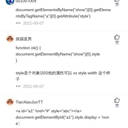
001007009
赞
document.getElementsByName("show")[0].getEleme
ntsByTagName("a")[0].getAttribute('style')
2011-09-07
挨踢直男
赞
function ok() {
document.getElementByName("show")[0].style
}
style是个对象访问他的属性可以 xx.style.width 这个样
子
2011-09-07
TianXiaoJunTT
赞
<a id="a1" href="#" style="abc"></a>
document.getElementById("a1").style.display = 'non
e';