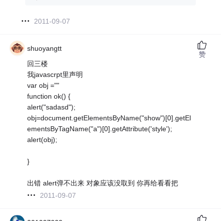
2011-09-07
shuoyangtt
赞
回三楼
我javascrpt里声明
var obj =""
function ok() {
alert("sadasd");
obj=document.getElementsByName("show")[0].getEl
ementsByTagName("a")[0].getAttribute('style');
alert(obj);
}
出错 alert弹不出来 对象应该没取到 你再给看看把
2011-09-07