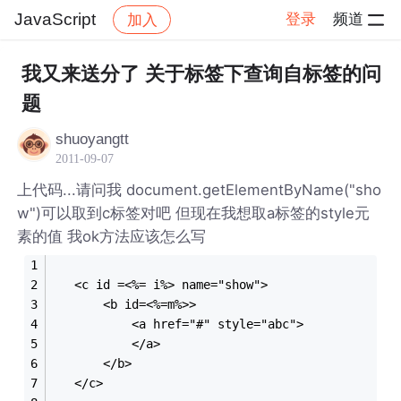
JavaScript
登录
频道
加入
帖子详情
社区
JavaScript
我又来送分了 关于标签下查询自标签的问
题
shuoyangtt
2011-09-07
上代码...请问我 document.getElementByName("sho
w")可以取到c标签对吧 但现在我想取a标签的style元
素的值 我ok方法应该怎么写
   <c id =<%= i%> name="show">
       <b id=<%=m%>>
           <a href="#" style="abc">
           </a>
       </b>
   </c>