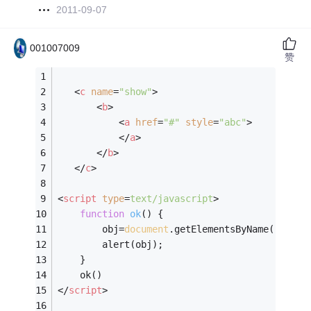
2011-09-07
001007009
赞
<
c
name
=
"show"
>
<
b
>
<
a
href
=
"#"
style
=
"abc"
>
</
a
>
</
b
>
</
c
>
<
script
type
=
text/javascript
>
function
ok
(
) 
{
        obj=
document
.getElementsByName(
"show"
		alert(obj);
    }
	ok()
</
script
>