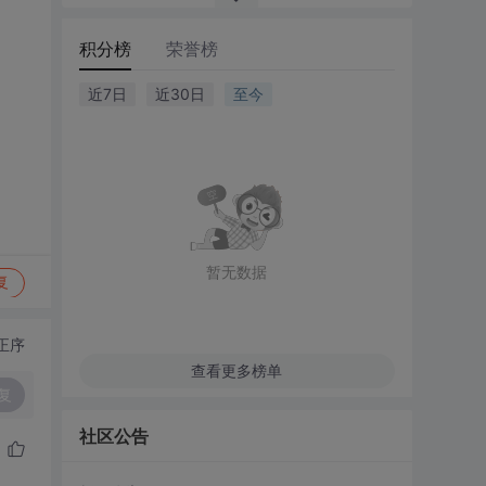
积分榜
荣誉榜
近7日
近30日
至今
暂无数据
复
正序
查看更多榜单
复
社区公告