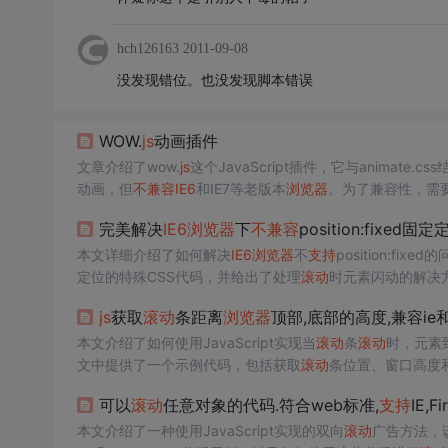
hch126163
2011-09-08
没发现错位。也没发现脚本错误
WOW.
js
动画插件
文章介绍了wow.
js
这个JavaScript插件，它与animate.
动画，但
不兼容
IE6
和IE7等老版本
浏览器
。为了兼容性，需
文件，设置HTML元素的class，并可以通过data属性自定
完美解决
IE6
浏览器
下
不兼容
position:fixed固定
本文详细介绍了如何解决
IE6
浏览器
不
支持
position:fix
定位的特殊CSS代码，并给出了处理
滚动
时元素闪动的解决
js
获取
滚动
条距离
浏览器
顶部,底部的高度,兼容ie和fi
本文介绍了如何使用JavaScript实现当
滚动
条
滚动
时，元素
文中提供了一个示例代码，包括获取
滚动
条位置、窗口高度和文
可以
滚动
任意对象的代码.符合web标准,
支持
IE,Fi
本文介绍了一种使用JavaScript实现的双向
滚动
广告方法，