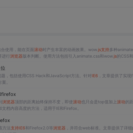
css结合使用，能在页面
滚动
时产生丰富的动画效果。wow.
js
支持
多种animate
要进行
浏览器
版本判断。使用方法包括引入animate.css和wow.
js
的CSS
义动画参数。
定位
ed的问题，包括使用CSS Hack和JavaScript方法。针对
IE6
，文章提供了实现fi
方案。
refox
到
浏览器
顶部的距离始终保持不变，即使
滚动
也只会是top值加上
滚动
的
档内容高度的方法，适用于IE和Firefox。
refox
该方法
支持
IE6
和Firefox2.0等
浏览器
，并符合web标准。文章提供了详细