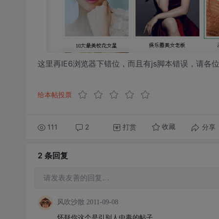
这里再IE6浏览器下错位，而且有js脚本错误，请
给本帖投票
111
2
打赏
分享
收藏
2 条
回复
请发表友善的回复…
风吹沙散
2011-09-08
怀疑你这个是引别人中毒的帖子