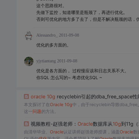
这个思路很对。
先做下监控，知道哪里是瓶颈了，再进行优化。
否则可优化的地方多了去了，但是不解决瓶颈的话，
Alessandro_
2011-09-08
优化的多方面的。
yjytiantang
2011-09-08
优化是各方面的， 过程慢应该和日志关系不大。
你SQL 怎么写的~ 考虑优化SQL ~
oracle
10g
recyclebin引起的dba_free_space
本文探讨了在
Oracle
10g
中，由于recyclebin导致dba_fr
这一
问题
的方法。
视频教程-赵强老师：
Oracle
数据库从
10g
到11g（
由清华毕业、
Oracle
认证讲师赵强老师授课，涵盖
Oracle
数
QL语句
优化
等内容，适合希望深入了解
Oracle
数据库管理和