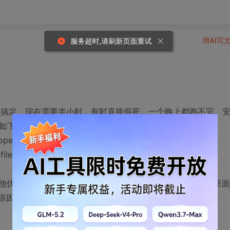
用AI写
服务超时,请刷新页面重试
钟搞定，现在需要半小时，有时直接假死。一个晚上都跑不完。
如下:
cope=both
ile
他优化的方法没呢？第一次用ORACLE,各种不懂，存储过程里
的原因呢，还有数据库日志怎么删除，删除会不会快点？