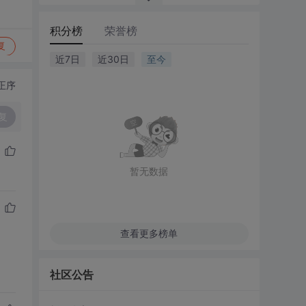
积分榜
荣誉榜
复
近7日
近30日
至今
正序
复
暂无数据
查看更多榜单
社区公告