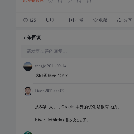
给本帖投票
125
7
打赏
分享
收藏
7 条
回复
请发表友善的回复…
zengjc
2011-09-14
这问题解决了没？
Dave
2011-09-09
从SQL 入手，Oracle 本身的优化是很有限的。
btw： inthirties 很久没见了。