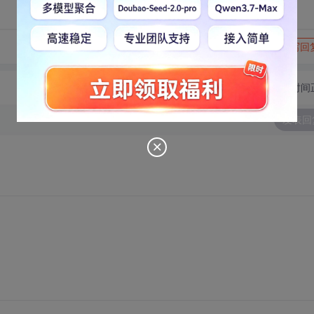
转发到动态
举报
写回
切换为时间
发表回