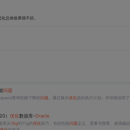
优化总体效果很不好。
性能
问题
ee_space查询性能下降的
问题
。通过展示
优化
前的执行计划，并详细说明了
20）
优化
数据库-
Oracle
据库从
10g
到11g的
优化
技巧，包括性能
问题
定义、度量与预警、基线确定
优化
的学员。