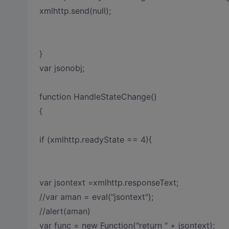
xmlhttp.send(null);
}
var jsonobj;
function HandleStateChange()
{
if (xmlhttp.readyState == 4){
var jsontext =xmlhttp.responseText;
//var aman = eval("jsontext");
//alert(aman)
var func = new Function("return " + jsontext);