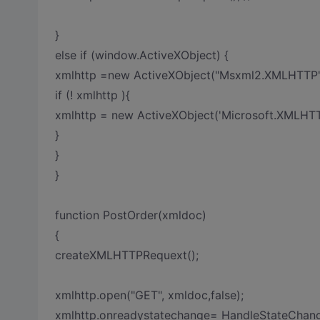
}
else if (window.ActiveXObject) {
xmlhttp =new ActiveXObject("Msxml2.XMLHTTP"
if (! xmlhttp ){
xmlhttp = new ActiveXObject('Microsoft.XMLHTT
}
}
}
function PostOrder(xmldoc)
{
createXMLHTTPRequext();
xmlhttp.open("GET", xmldoc,false);
xmlhttp.onreadystatechange= HandleStateChang