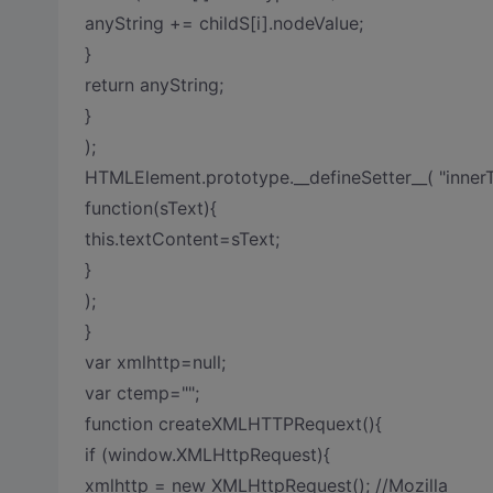
anyString += childS[i].nodeValue;
}
return anyString;
}
);
HTMLElement.prototype.__defineSetter__( "innerT
function(sText){
this.textContent=sText;
}
);
}
var xmlhttp=null;
var ctemp="";
function createXMLHTTPRequext(){
if (window.XMLHttpRequest){
xmlhttp = new XMLHttpRequest(); //Mozilla