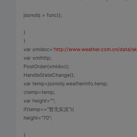
jsonobj = func();
}
}
var xmldoc='
http://www.weather.com.cn/data/sk/
var xmlhttp;
PostOrder(xmldoc);
HandleStateChange();
var temp=jsonobj.weatherinfo.temp;
ctemp=temp;
var height="";
if(temp=="暂无实况"){
height="70";
}