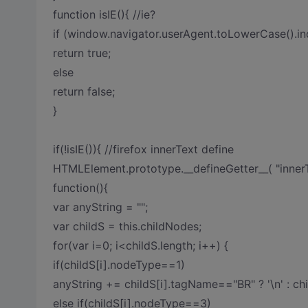
function isIE(){ //ie?
if (window.navigator.userAgent.toLowerCase().i
return true;
else
return false;
}
if(!isIE()){ //firefox innerText define
HTMLElement.prototype.__defineGetter__( "innerT
function(){
var anyString = "";
var childS = this.childNodes;
for(var i=0; i<childS.length; i++) {
if(childS[i].nodeType==1)
anyString += childS[i].tagName=="BR" ? '\n' : chil
else if(childS[i].nodeType==3)