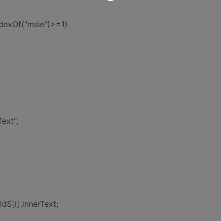
ndexOf("msie")>=1)
ext",
dS[i].innerText;