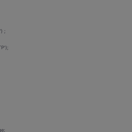
) ;
P');
e;