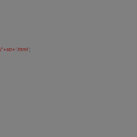
'+str+'.html
';