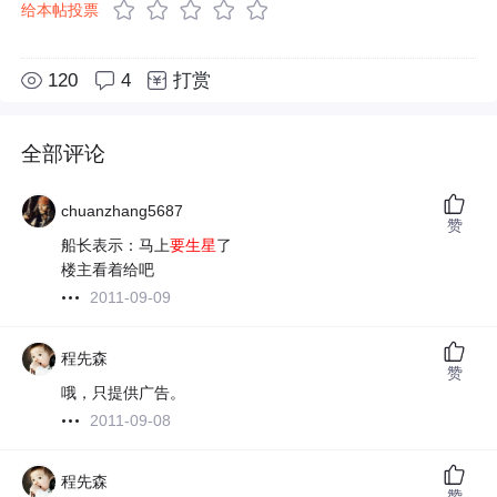
给本帖投票
120
4
打赏
全部评论
chuanzhang5687
赞
船长表示：马上
要生星
了
楼主看着给吧
2011-09-09
程先森
赞
哦，只提供广告。
2011-09-08
程先森
赞