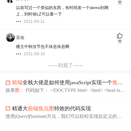
赞
以前写过一个类似的东西，有时间发一个demo到网
上，到时候LZ可以看一下
2011-09-11
豆虫
赞
楼主中秋佳节也不休息休息啊
2011-09-10
——到底了——
前端
全栈大佬是如何使用javaScript实现一个
焦点
图
效果
图
： 代码如下： <!DOCTYPE html> <html> <head lang
="en"> <meta charset="UTF-8"> <title>
焦点
图
</title> <style>
ul,li{ list-style: none; } #outer{ width: 400px;
精通大
前端
焦点
图
特效的代码实现
使用jQuery的animate方法，我们可以轻松实现自定义的动
画效果。例如，创建一个淡入淡出的动画，或者改变元素
的不透明度等。});});在上面的代码中，当鼠标悬停在
图
片