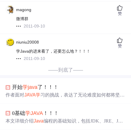
magong
赞
微博群
2011-09-10
niuniu20008
赞
学Java的进来看了，还要怎么地？！！！
2011-09-10
——到底了——
开始
学
java
了！！！
作者面对
JAVA
学
习的挑战，表达了无论难度如何都将坚持
下去的决心，并寄希望于
JAVA
能够为自己的生活带来积极
的变化。
0基础
学
JAVA
！！！
本文详细介绍
Java
编程的基础知识，包括JDK、JRE、JV
M的概念，环境配置步骤，编译和运行
Java
程序的方法，