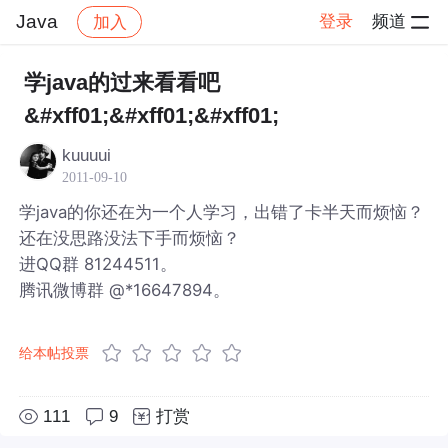
Java
登录
频道
加入
帖子详情
社区
Java
学java的过来看看吧
&#xff01;&#xff01;&#xff01;
kuuuui
2011-09-10
学java的你还在为一个人学习，出错了卡半天而烦恼？
还在没思路没法下手而烦恼？
进QQ群 81244511。
腾讯微博群 @*16647894。
给本帖投票
111
9
打赏