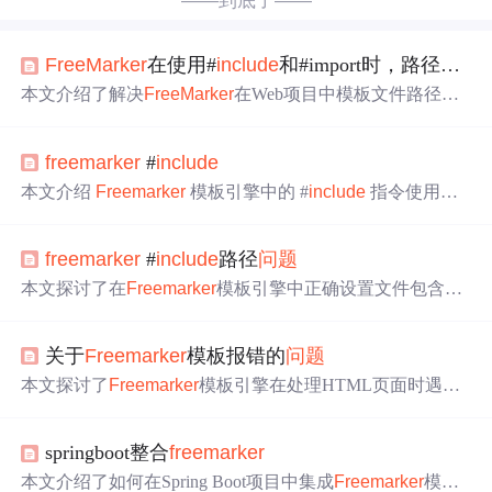
——到底了——
FreeMarker
在使用#
include
和#import时，路径
问题
本文介绍了解决
FreeMarker
在Web项目中模板文件路径配
置的
问题
，包括正确的路径设置、使用#import指令引入自
定义库文件的方法，以及如何让路径更具灵活性。
freemarker
#
include
本文介绍
Freemarker
模板引擎中的 #
include
指令使用方
法，该指令用于包含指定的文件，有助于提高代码复用性
和维护性。
freemarker
#
include
路径
问题
本文探讨了在
Freemarker
模板引擎中正确设置文件包含路
径的方法。具体来说，介绍了如何解决在一个模板文件中
引用另一个相对路径模板文件时遇到的
问题
。
关于
Freemarker
模板报错的
问题
本文探讨了
Freemarker
模板引擎在处理HTML页面时遇到
的
问题
，特别是当HTML页面包含
Freemarker
的#
include
标签时导致的显示异常。文章提出了解决方案：避免在特
springboot整合
freemarker
定div中使用#
include
标签来解决格式化时出现的警告。
本文介绍了如何在Spring Boot项目中集成
Freemarker
模板