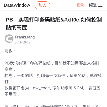
DataWindow
登录
频道
加入
帖子详情
社区
DataWindow
PB 实现打印条码贴纸&#xff0c;如何控制
贴纸高度
FrankLiang
2011-09-12
请教：
PB我想实现打印条码贴纸，目前我不知用哪点来控制
高度．
构思：一页的话，打印每一页就停．多页的话，就连续
打．
数据窗口名为：dw_code, 假如贴纸高５CM, 宽度应
不用理．
请问是用：dw_code哪一项来指定高度？ 先多谢各