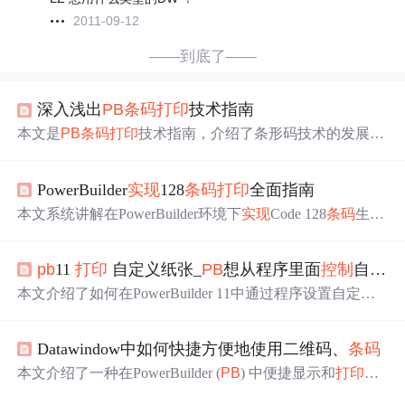
2011-09-12
——到底了——
深入浅出
PB
条码
打印
技术指南
本文是
PB
条码
打印
技术指南，介绍了条形码技术的发展、
组成，对比一维和二维
条码
特点，阐述激光、热敏、热转
印
打印
机原理及应用，说明
条码
软件功能与应用场景，还
PowerBuilder
实现
128
条码
打印
全面指南
提及
条码
在商业运作的作用、扫描设备类型，最后探讨了
条码
技术与物联网结合及识别技术创新方向。
本文系统讲解在PowerBuilder环境下
实现
Code 128
条码
生成
与
打印
的完整技术路径，涵盖第三方
条码
库引入、
条码
对
象创建与属性配置、Code 128数据编码规则（含起始符、
pb
11
打印
自定义纸张_
PB
想从程序里面
控制
自己想要的纸张的大小而不用去
校验计算、三套字符集）、图形绘制与位图生成、
打印
预
览及实际
打印
流程
控制
。重点解析编码准确性、兼容性适
本文介绍了如何在PowerBuilder 11中通过程序设置自定义
配、错误处理与性能优化等工程实践要点，适用于工业、
纸张大小，无需在
打印
机设置中调整。主要涉及DataWindo
仓储、零售等场景的
条码
应用开发。
w的Print Specifications属性、
控制
码ESC的使用来定制行距
Datawindow中如何快捷方便地使用二维码、
条码
和页长，以及
PB
9.0.2以上的版本如何设置自定义纸张尺
寸，包括宽度和
高度
的单位转换。同时提到了
打印
机兼容
本文介绍了一种在PowerBuilder (
PB
) 中便捷显示和
打印
二
性和操作系统的限制。
维码及
条码
的方法。通过
Pb
Idea插件，仅需几步即可完成