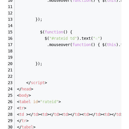
             .mouseover(
function
(
) 
{ $(
this
).htm
        });
          $(
function
(
) 
{
            $(
"#rateid td"
).text(
"☆"
)
             .mouseover(
function
(
) 
{ $(
this
).tex
        });
</
script
>
</
head
>
<
body
>
<
tabel
id
=
"rateid"
>
<
tr
>
<
td
 >
</
td
>
<
td
>
</
td
>
<
td
>
</
td
>
<
td
>
</
td
>
<
td
>
</
td
>
</
tr
>
</
tabel
>