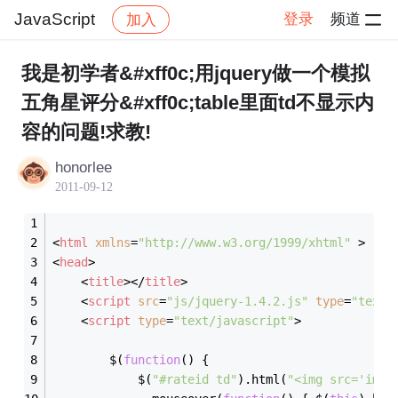
JavaScript
登录
频道
加入
帖子详情
社区
JavaScript
我是初学者&#xff0c;用jquery做一个模拟
五角星评分&#xff0c;table里面td不显示内
容的问题!求教!
honorlee
2011-09-12
<
html
xmlns
=
"http://www.w3.org/1999/xhtml"
 >
<
head
>
<
title
>
</
title
>
<
script
src
=
"js/jquery-1.4.2.js"
type
=
"text/
<
script
type
=
"text/javascript"
>
        $(
function
(
) 
{
            $(
"#rateid td"
).html(
"<img src='imag