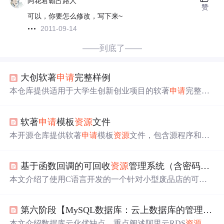
阿花君霸占路人
赞
可以，你要怎么修改，写下来~
2011-09-14
——到底了——
大创软著
申请
完整样例
本仓库提供适用于大学生创新创业项目的软著
申请
完整样
例，包含通用内容，可直接下载
修改
。介绍了
资源
文件描
述、使用说明，如下载、打开、
修改
内容后提交
申请
，还
软著
申请
模板
资源
文件
提及注意事项及贡献反馈方式，助您顺利完成
申请
。
本开源仓库提供软著
申请
模板
资源
文件，包含源程序和说
明书模板。源程序模板有标准结构，说明书模板涵盖软件
多方面内容。使用时先下载，再填信息、审核
修改
后提
基于函数回调的可回收
资源
管理系统（含密码
修改
交。需确保内容真实准确，合规
申请
，还欢迎社区贡献反
馈。
本文介绍了使用C语言开发的一个针对小型废品店的可回
收
资源
信息共享管理系统，包括卖家注册、价格查看、预
约服务和老板端的废品管理等功能。项目特色在于采用函
第六阶段【MySQL数据库：云上数据库的管理和运维】01：通过API
数指针实现命令回调和链表操作。
本文介绍数据库云化优缺点，重点阐述阿里云RDS
资源
的