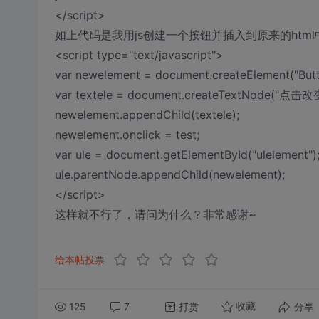
</script>
如上代码是我用js创建一个按钮并插入到原来的html
<script type="text/javascript">
var newelement = document.createElement("Butt
var textele = document.createTextNode("点击
newelement.appendChild(textele);
newelement.onclick = test;
var ule = document.getElementById("ulelement")
ule.parentNode.appendChild(newelement);
</script>
这样就不行了，请问为什么？非常感谢~
给本帖投票
125
7
打赏
分享
收藏