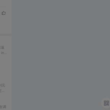
数返
列元
在调