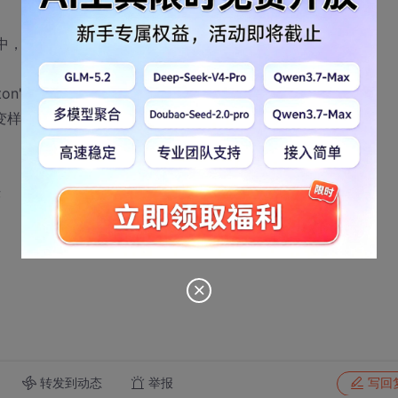
中，这样是成功的，但是当把onload事件去掉之后也就是
on");
改变样式");
;
转发到动态
举报
写回