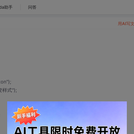
da助手
问答
用AI写
on");
改变样式");
;