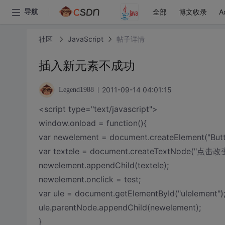
全部
博文收录
A
导航
社区
JavaScript
帖子详情
插入新元素不成功
2011-09-14 04:01:15
Legend1988
<script type="text/javascript">
window.onload = function(){
var newelement = document.createElement("Butt
var textele = document.createTextNode("点击
newelement.appendChild(textele);
newelement.onclick = test;
var ule = document.getElementById("ulelement")
ule.parentNode.appendChild(newelement);
}