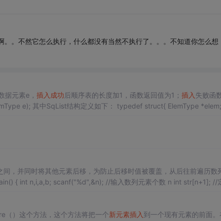
它啊。。不然它怎么执行，什么都没有当然不执行了。。。不知道你怎么想
数据元素e，
插入
成功
后顺序表的长度加1，函数返回值为1；
插入
失败函
之间，并同时将其他元素后移，为防止后移时值被覆盖，从后往前遍历数
r[n+1]; //定义
 { //逐个输入数组元
efore（）这个方法，这个方法将把一个
新元素
插入
到一个现有元素的前面。