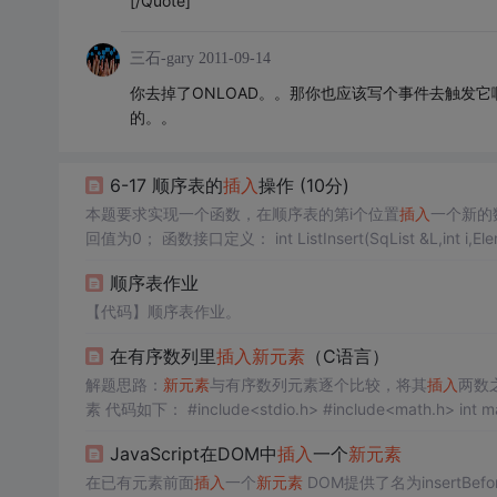
[/Quote]
三石-gary
2011-09-14
你去掉了ONLOAD。。那你也应该写个事件去触发
的。。
6-17 顺序表的
插入
操作 (10分)
本题要求实现一个函数，在顺序表的第i个位置
插入
一个新的
回值为0； 函数接口定义： int ListInsert(SqList &L,int i,ElemType e); 其中SqList结构定义如下： typedef struct{ ElemType *elem; int l
ength; }SqLis...
顺序表作业
【代码】顺序表作业。
在有序数列里
插入
新元素
（C语言）
解题思路：
新元素
与有序数列元素逐个比较，将其
插入
两数
素 代码如下： #include<stdio.h> #include<math.h> int main() { int n,i,a,b; scanf("%d",&n); //输入数列元素个数 n int st
数组长度，多出一位存放
新元素
for(i=0;i<n;i++)
JavaScript在DOM中
插入
一个
新元素
在已有元素前面
插入
一个
新元素
DOM提供了名为insertB