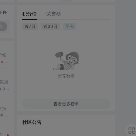
正序
积分榜
荣誉榜
复
近7日
近30日
至今
介绍
ndra
暂无数据
数据
查看更多榜单
支持
社区公告
统。
A