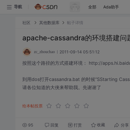
全部
Ada助手
导航
社区
其他数据库
帖子详情
apache-cassandra的环境搭建问
2011-09-14 05:51:12
zc_zhouchao
按照这个路径的方式搭建环境： http://apps.hi.baidu.co
到用dos打开cassandra.bat 的时候“SStarting C
请各位知道的大侠来帮助我。先谢谢了
给本帖投票
95
回复
打赏
分享
收藏