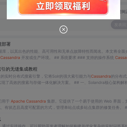
切换为时间
发表回
境部署
 数据库，以其出色的性能、高可用性和无单点故障特性而闻名。本文将全面
建
Cassandra
开发或生产环境。 ## 系统要求 ### 支持的操作系统
Cassa
...
r索引的无缝集成教程
的实时分布式搜索引擎，它将Solr的强大索引能力与
Cassandra
的分布式
了高效的搜索与存储一体化解决方案。 ## 一、Solandra核心架构解析 Sol
来了三大
门用于
Apache
Cassandra
集群。它提供了一个易于使用的 Web 界面，
、有状态且高度可配置的方式，管理单站点或多站点集群的修复任务。 ## 项
目快速启动 ### 环境准备 确保你已经安装了 Java 和 Git。 ### 克隆项目 ```ba
战
用。通过实战操作，可以帮助开发者理解如何构建并优化复杂的实时问答系