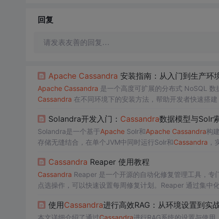
回复
请发表友善的回复…
Apache
Cassandra
安装指南：从入门到生产环
Apache
Cassandra
是一个高度可扩展的分布式 NoSQL
Cassandra
在不同环境下的安装方法，帮助开发者快速搭
官方支持以下主流 Linux 发行版： - AlmaLinux - Amazon Lin
Solandra开发入门：
Cassandra
数据模型与Sol
Solandra是一个基于
Apache
Solr和
Apache
Cassandra
构建
存储无缝结合，在单个JVM中同时运行Solr和
Cassandra
，实现
andra的核心在于Solr与
Cassandra
的紧密集成，这种架构带
Cassandra
Reaper 使用教程
Cassandra
Reaper 是一个开源的自动化修复管理工具，专
点选操作，可以快速设置每周修复计划。Reaper 通过集中化
使用
Cassandra
进行高效RAG：从环境设置到实
本文详细介绍了通过
Cassandra
进行RAG系统的设置与使