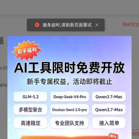
用AI写
服务超时,请刷新页面重试
题
m/share/detail/23983694
assandra Server 系统找不到指定的路径”
转发到动态
举报
写回