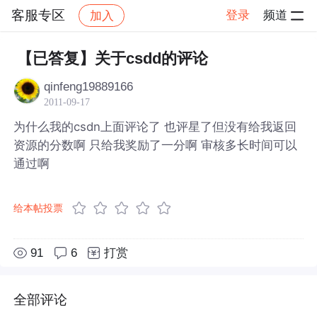
客服专区
登录
频道
加入
帖子详情
社区
客服专区
【已答复】关于csdd的评论
qinfeng19889166
2011-09-17
为什么我的csdn上面评论了 也评星了但没有给我返回
资源的分数啊 只给我奖励了一分啊 审核多长时间可以
通过啊
给本帖投票
91
6
打赏
全部评论