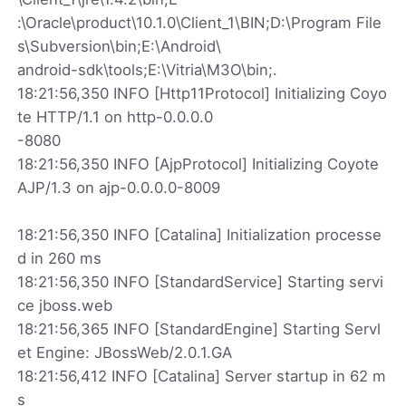
:\Oracle\product\10.1.0\Client_1\BIN;D:\Program File
s\Subversion\bin;E:\Android\
android-sdk\tools;E:\Vitria\M3O\bin;.
18:21:56,350 INFO [Http11Protocol] Initializing Coyo
te HTTP/1.1 on http-0.0.0.0
-8080
18:21:56,350 INFO [AjpProtocol] Initializing Coyote
AJP/1.3 on ajp-0.0.0.0-8009
18:21:56,350 INFO [Catalina] Initialization processe
d in 260 ms
18:21:56,350 INFO [StandardService] Starting servi
ce jboss.web
18:21:56,365 INFO [StandardEngine] Starting Servl
et Engine: JBossWeb/2.0.1.GA
18:21:56,412 INFO [Catalina] Server startup in 62 m
s