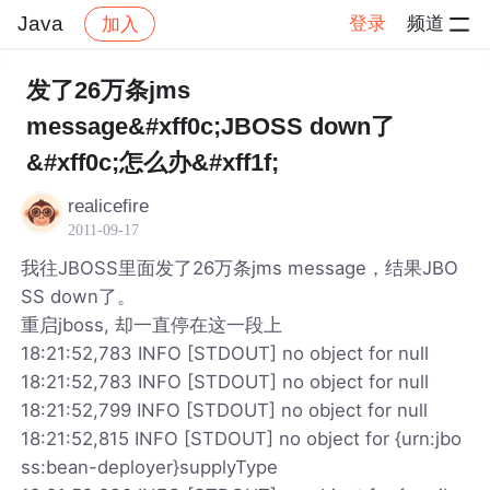
Java
登录
频道
加入
帖子详情
社区
Java
发了26万条jms
message&#xff0c;JBOSS down了
&#xff0c;怎么办&#xff1f;
realicefire
2011-09-17
我往JBOSS里面发了26万条jms message，结果JBO
SS down了。
重启jboss, 却一直停在这一段上
18:21:52,783 INFO [STDOUT] no object for null
18:21:52,783 INFO [STDOUT] no object for null
18:21:52,799 INFO [STDOUT] no object for null
18:21:52,815 INFO [STDOUT] no object for {urn:jbo
ss:bean-deployer}supplyType