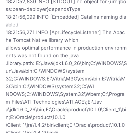
18:21:52,830 INFO [STDOUT] no object for {urn:jbo
ss:bean-deployer}dependsType
18:21:56,099 INFO [Embedded] Catalina naming dis
abled
18:21:56,271 INFO [AprLifecycleListener] The Apac
he Tomcat Native library which
allows optimal performance in production environm
ents was not found on the java
.library.path: E:\Java\jdk1.6.0_26\bin;C:\WINDOWS\S
un\Java\bin;C:\WINDOWS\system
32;C:\WINDOWS;E:\Vitria\M3O\esms\bin;E:\Vitria\M
3O\bin;C:\WINDOWS\system32;C:\WI
NDOWS;C:\WINDOWS\System32\Wbem;C:\Progra
m Files\ATI Technologies\ATI.ACE\;E:\Jav
a\jdk1.6.0_26\bin;E:\Oracle\product\10.1.0\Client_1\bi
n;E:\Oracle\product\10.1.0
\Client_1\jre\1.4.2\bin\client;E:\Oracle\product\10.1.0
\Client_1\jre\1.4.2\bin;E