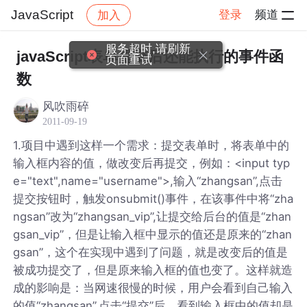
JavaScript
登录
频道
加入
帖子详情
社区
JavaScript
服务超时,请刷新
javaScript表单提交后还能执行的事件函
页面重试
数
风吹雨碎
2011-09-19
1.项目中遇到这样一个需求：提交表单时，将表单中的
输入框内容的值，做改变后再提交，例如：<input typ
e="text",name="username">,输入“zhangsan”,点击
提交按钮时，触发onsubmit()事件，在该事件中将“zha
ngsan”改为“zhangsan_vip”,让提交给后台的值是“zhan
gsan_vip”，但是让输入框中显示的值还是原来的“zhan
gsan”，这个在实现中遇到了问题，就是改变后的值是
被成功提交了，但是原来输入框的值也变了。这样就造
成的影响是：当网速很慢的时候，用户会看到自己输入
的值“zhangsan”,点击“提交”后，看到输入框中的值却是