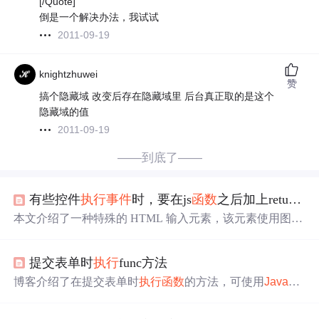
[/Quote]
倒是一个解决办法，我试试
2011-09-19
knightzhuwei
赞
搞个隐藏域 改变后存在隐藏域里 后台真正取的是这个
隐藏域的值
2011-09-19
——到底了——
有些控件
执行
事件
时，要在js
函数
之后加上return false,用来js
本文介绍了一种特殊的 HTML 输入元素，该元素使用图像
作为提交按钮，并通过
JavaScript
函数
触发特定操作。此
元素不仅增强了表单的视觉效果，还提供了额外的交互可
提交表单时
执行
func方法
能性。
博客介绍了在提交表单时
执行
函数
的方法，可使用
JavaSc
ript
或jQuery。
JavaScript
方法中，点击提交按钮会
执行
函
数
，用特定方式阻止表单实际提交以处理
事件
；jQuery方