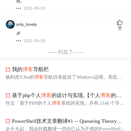
我。
2011-09-19
only_lonely
赞
JF
2011-09-19
——到底了——
我的
博客
导航栏
杨利杰YJlio的
博客
导航目录提供了Windows运维、系统排
障、脚本自动化等实用技术专栏。核心内容包括：Window
s内置工具故障排查（162篇硬核文章）、PowerShell实战
基于php个人
博客
的设计与实现,【个人
博客
的设计与实现】基于PHP的个人
（31篇从命令到脚本）、桌面运维合集（
封
装/优化/工
具）。另有注册表批
处理
、DiskGenius工具、MacOS/iOS技
作文「基于PHP的个人
博客
系统的实现」共有 2146 个字，
巧等扩展内容，部分涉及微信插件（标注风险提示）。
博
其中有 1745 个汉字，207 个英文，20 个数字，174 个标点
客
以实战为主，按红（必看）、蓝（自动化）、绿（扩
符号。作者佚名，
请
您欣赏。玛雅作文网荟萃众多优秀学
展）分类推荐阅读路线，适合IT工程师和技术爱好者系统
PowerShell技术文章翻译#1 -- Queueing Theory，献给繁忙的
生作文，如果想要浏览更多相关作文，
请
使用网站顶部的
学习。
作文搜索引擎进行搜索。本站作文虽然不乏优秀之作，但
从今天起，我会转载翻译一些自己认为不错的PowerShell技