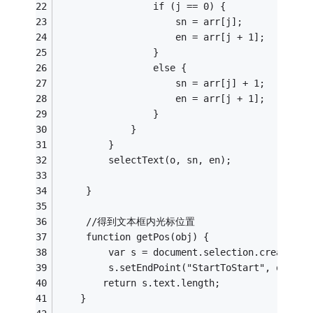
                 if (j == 0) {
                     sn = arr[j];
                     en = arr[j + 1];
                 }
                 else {
                     sn = arr[j] + 1;
                     en = arr[j + 1];
                 }
             }
         }
         selectText(o, sn, en);
     }
     //得到文本框内光标位置
     function getPos(obj) {
         var s = document.selection.createRan
         s.setEndPoint("StartToStart", obj.cr
        return s.text.length;
    }