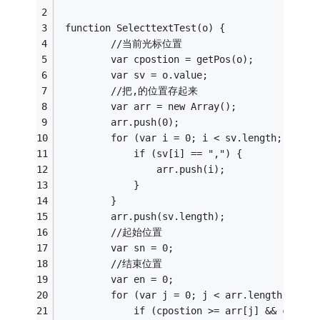
 function SelecttextTest(o) {
         //当前光标位置
         var cpostion = getPos(o);
         var sv = o.value;
         //把,的位置存起来
         var arr = new Array();
         arr.push(0);
         for (var i = 0; i < sv.length; i++) 
             if (sv[i] == ",") {
                 arr.push(i);
             }
         }
         arr.push(sv.length);
         //起始位置
         var sn = 0;
         //结束位置
         var en = 0;
         for (var j = 0; j < arr.length-1; j+
             if (cpostion >= arr[j] && cposti