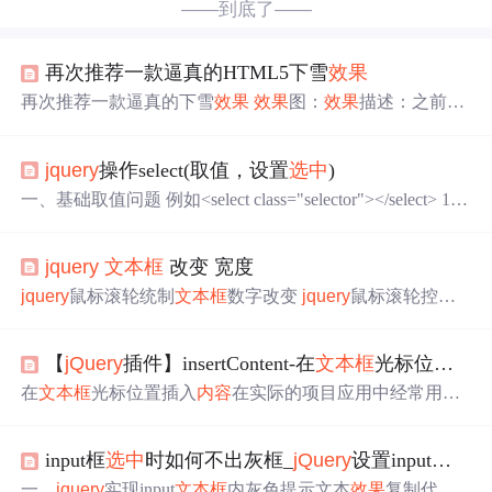
——到底了——
再次推荐一款逼真的HTML5下雪
效果
再次推荐一款逼真的下雪
效果
效果
图：
效果
描述：之前推
荐过一款下雪的
jQuery
插件之前的那款下降速度比较缓
慢，今天推荐的这个下降速度比较快，大雪哇使用方法：
jquery
操作select(取值，设置
选中
)
1、将index.html中的样式复制到你的样式表中2、将body中
的代码部分拷贝到你需要的地方(注意保持图片、js文件路
一、基础取值问题 例如<select class="selector"></select> 1、
径的正确性)查看
效果
：http://hovertree.com/texiao/
jquery
/36/
设置value为pxx的项
选中
$(".selector").val("pxx"); 2、设置te
下载地址
效果
二
效果
3 ...
xt为pxx的项
选中
$(".selector").find("option:contains('pxx')").at
jquery
文本框
改变 宽度
tr("selected",true); 注意：之前$(".selector").find("option[text
='pxx']").a...
jquery
鼠标滚轮统制
文本框
数字改变
jquery
鼠标滚轮控制
文本框
数字改变 查看
效果
下载地址
jquery
鼠标滚轮控制
文本框
数字改变
jquery
鼠标滚轮控制
文本框
数字改变，不
【
jQuery
插件】insertContent-在
文本框
光标位置插入
知道如何描述给大家，也就是在网页的
文本框
中，只要鼠
标移上后，
文本框
的文字就处于
选中
状态，如果这时候滚
在
文本框
光标位置插入
内容
在实际的项目应用中经常用
动鼠标滚轮，则
选中
状态的文字是可以改变的，向上增
到，比如在
文本框
插入表情，首先要获取光标在
文本框
中
大，向下减小
jquery
取得焦点...
的位置，当然这个有浏览器兼容性问题。 IE下可以通过do
input框
选中
时如何不出灰框_
jQuery
设置input
文本框
cument.selection.createRange();获取光标位置，代码也很简
单： 1 if (document.selection) { 2
一、
jquery
实现input
文本框
内灰色提示文本
效果
复制代码