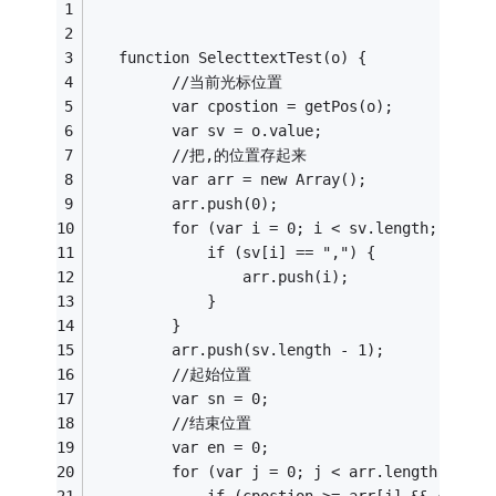
   function SelecttextTest(o) {
         //当前光标位置
         var cpostion = getPos(o);
         var sv = o.value;
         //把,的位置存起来
         var arr = new Array();
         arr.push(0);
         for (var i = 0; i < sv.length; i++) 
             if (sv[i] == ",") {
                 arr.push(i);
             }
         }
         arr.push(sv.length - 1);
         //起始位置
         var sn = 0;
         //结束位置
         var en = 0;
         for (var j = 0; j < arr.length-1; j+
             if (cpostion >= arr[j] && cposti