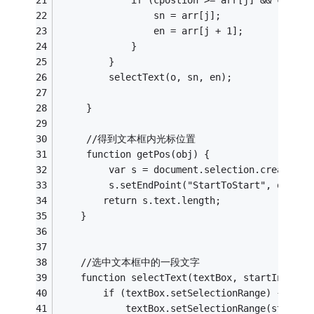
                 sn = arr[j];
                 en = arr[j + 1];
             }
         }
         selectText(o, sn, en);
     }
     //得到文本框内光标位置
     function getPos(obj) {
         var s = document.selection.createRan
         s.setEndPoint("StartToStart", obj.cr
        return s.text.length;
    }
    //选中文本框中的一段文字
    function selectText(textBox, startIn
        if (textBox.setSelectionRange
            textBox.setSelectionRange(startIn