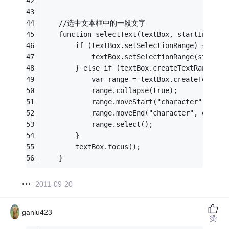
    //选中文本框中的一段文字
    function selectText(textBox, startIn
        if (textBox.setSelectionRange
            textBox.setSelectionRange(startIn
        } else if (textBox.createTextRange
            var range = textBox.createTextRan
            range.collapse(true);
            range.moveStart("character", star
            range.moveEnd("character", endInd
            range.select();
        }
        textBox.focus();
    }
2011-09-20
ganlu423
赞