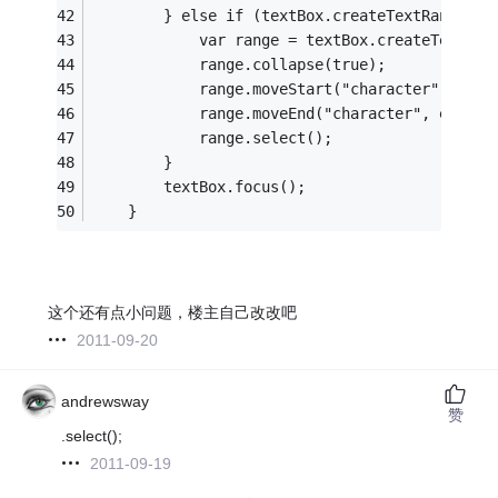
        } else if (textBox.createTextRange
            var range = textBox.createTextRan
            range.collapse(true);
            range.moveStart("character", star
            range.moveEnd("character", endInd
            range.select();
        }
        textBox.focus();
    }
这个还有点小问题，楼主自己改改吧
2011-09-20
andrewsway
赞
.select();
2011-09-19