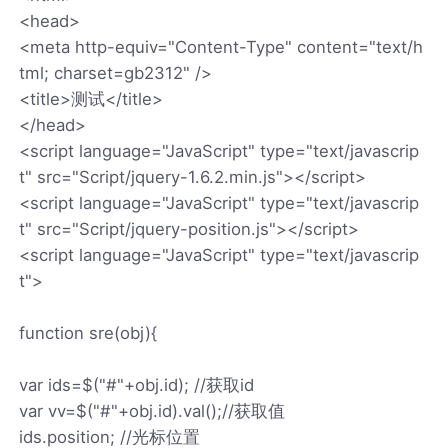
<head>
<meta http-equiv="Content-Type" content="text/h
tml; charset=gb2312" />
<title>测试</title>
</head>
<script language="JavaScript" type="text/javascrip
t" src="Script/jquery-1.6.2.min.js"></script>
<script language="JavaScript" type="text/javascrip
t" src="Script/jquery-position.js"></script>
<script language="JavaScript" type="text/javascrip
t">
function sre(obj){
var ids=$("#"+obj.id); //获取id
var vv=$("#"+obj.id).val();//获取值
ids.position; //光标位置