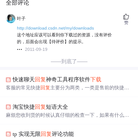
全部评论
叶子
赞
http://download.csdn.net/my/downloads
这个地址应该可以看到你下载过的资源，没有评价
的，后面会出现【待评价】的提示。
2011-09-19
——到底了——
快速聊天
回复
神奇工具程序软件
下载
客服的常见快捷
回复
主要分为两类，一类是售前的快捷
回
复
，是指买家在付款前咨询客服时我们应该如何快捷
回复
。一类是售后的快捷
回复
，是指买家在付款后咨询客服时
淘宝快捷
回复
短语大全
我们应该如何快捷
回复
。售前及时响应客户，能抓住客户
不会轻易流失，因为客户在和你聊天的同时也会对比其他
麻烦您收到货的时候认真仔细的检查一下，如果有什么问
家的，没
回复
及时客户就在别家买了。售后及时处理客
题，您可以随时和我们联系，我们会尽快给您处理的，祝
户，解决客户问题，以免造成客户的差评甚至投诉，从而
您购物愉快！您咨询的这款宝贝目前没货了呢，您可以关
影响店铺。 客服宝是一款兼容QQ、微信、千牛、咚咚等
tp 实现无限
回复
评论功能
注订阅一下我们家哈，有货了第一时间通知您哦！1.亲，