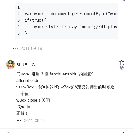
var wbox = document.getElementById("wbox");
if(true){
    wbox.style.display="none";//display="
}
2011-09-19
BLUE_LG
赞
[Quote=引用 3 楼 fanchuanzhidu 的回复:]
JScript code
var wBox = $('#你的id').wBox({ //定义的弹出的时候返
回个值
wBox.close() 关闭
[/Quote]
正解！！
2011-09-19