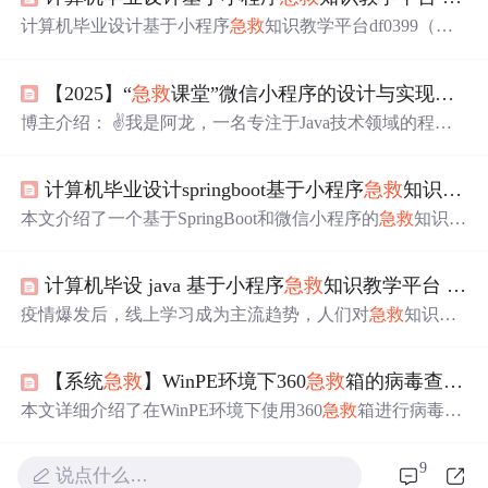
计算机毕业设计基于小程序
急救
知识教学平台df0399（配
套有源码 程序 mysql数据库 论文）本套源码可以先看具体
功能演示视频领取，文末有联xi 可分享随着移动互联网的
【2025】“
急救
课堂”微信小程序的设计与实现，
在
普及和智能手机的广泛应用，人们获取信息的方式发生了
巨大变化。微信小程序作为一种便捷的移动应用形式，以
博主介绍： ✌我是阿龙，一名专注于Java技术领域的程序
其“用完即走”的特性，为用户提供了高效的信息获取和交
员，全网拥有10W+粉丝。作为CSDN特邀作者、博客专
互体验。在
急救
知识传播方面，传统的线下教学和纸质资
家、新星计划导师，我在计算机毕业设计开发方面积累了
料已经无法满足现代人对即时性和便捷性的需求。因此，
计算机毕业设计springboot基于小程序
急救
知识教学平台 基于SpringBoot+微信小程序的应
丰富的经验。同时，我也是掘金、华为云、阿里云、InfoQ
开发一个基于微信小程序的
急救
知识教学平台显得尤为重
等平台的优质作者。通过长期分享和实战指导，我致力于
本文介绍了一个基于SpringBoot和微信小程序的
急救
知识教
要。
帮助更多学生完成毕业项目和技术提升。 技术范围： 我熟
学平台毕业设计项目。该系统采用B/S架构，前端使用微信
悉的技术领域涵盖SpringBoot、Vue、SSM、HLMT、Jsp、
小程序实现，后端采用SpringBoot+MySQL技术栈。平台包
PHP、Nodejs、Python、爬虫、数据可视化、小程序、安卓
计算机毕设 java 基于小程序
急救
知识教学平台 基于 SpringBoot 的微信小程序
含用户端和管理端两大模块：用户端提供
急救
知识学习、
app、大数据、物联网、机器学习等方
在线
考试、错题本等功能；管理端实现用户管理、教学资
疫情爆发后，线上学习成为主流趋势，人们对
急救
知识的
源管理、试题管理等功能。系统设计遵循RESTful接口规
需求日益增长，但传统
急救
知识传播方式存在覆盖面窄、
范，支持多题型考试和错题自动归档，旨在打造"学-练-考-
获取不便、缺乏互动性等问题。微信小程序凭借免安装、
纠"的完整学习闭环。项目包含完整的源码、数据库和文
【系统
急救
】WinPE环境下360
急救
箱的病毒查杀实战指南
用户基数大、使用便捷等优势，成为知识传播的理想载
档，适合作为计算机专业毕业设计参考。
体，基于小程序的
急救
知识教学平台应运而生，旨在为用
本文详细介绍了在WinPE环境下使用360
急救
箱进行病毒查
户提供便捷、高效的
急救
知识学习与考核渠道。
杀的实战指南。通过制作PE启动盘、进入WinPE环境、深
度使用360
急救
箱等步骤，帮助用户有效清除顽固病毒，修
9
说点什么…
复系统问题。特别针对MBR病毒、驱动木马等特殊威胁提