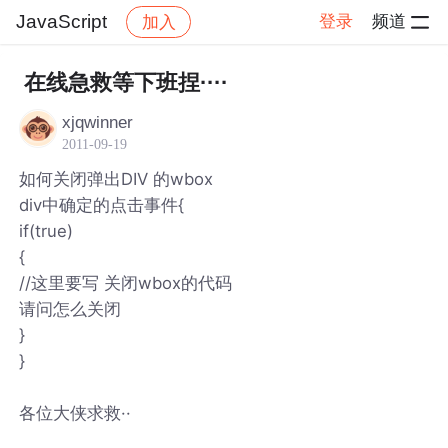
JavaScript
登录
频道
加入
帖子详情
社区
JavaScript
在线急救等下班捏····
xjqwinner
2011-09-19
如何关闭弹出DIV 的wbox
div中确定的点击事件{
if(true)
{
//这里要写 关闭wbox的代码
请问怎么关闭
}
}
各位大侠求救··