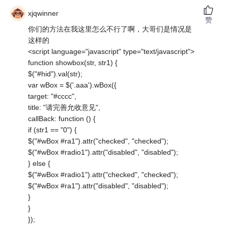
xjqwinner
赞
你们的方法在我这里怎么不行了啊，大哥们是情况是
这样的
<script language="javascript" type="text/javascript">
function showbox(str, str1) {
$("#hid").val(str);
var wBox = $('.aaa').wBox({
target: "#cccc",
title: "请完善允收意见",
callBack: function () {
if (str1 == "0") {
$("#wBox #ra1").attr("checked", "checked");
$("#wBox #radio1").attr("disabled", "disabled");
} else {
$("#wBox #radio1").attr("checked", "checked");
$("#wBox #ra1").attr("disabled", "disabled");
}
}
});