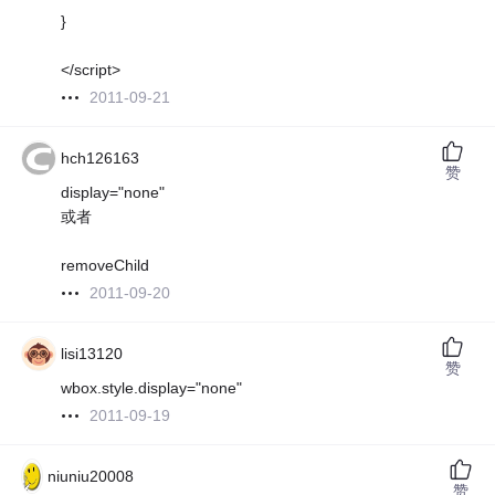
}
</script>
2011-09-21
hch126163
赞
display="none"
或者
removeChild
2011-09-20
lisi13120
赞
wbox.style.display="none"
2011-09-19
niuniu20008
赞