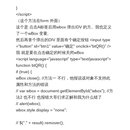
}
</script>
（这个方法在form 外面）
这个是 点击A标签后用wbox 弹出IDV 的方。我也定义
了一个wBox 变量;
然后再拿个弹出的DIV 里面有个确定按钮 <input type
="button" id="btn1" value="确定" onclick="btQR()" />
我 就是要在点击确定的时候关闭wBox
<script language="javascript" type="text/javascript">
function btQR() {
if (true) {
wBox.close(); //方法一 不行，他报说该对象不支持此
属性和方法的错误
// var wbox = document.getElementById("wbox"); //方
法2 也不行 也报错大哥们求正解和我为什么错了
// alert(wbox);
wbox.style.display = "none";
// $("." + result).remover();