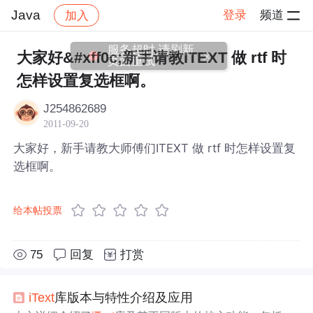
Java
登录
频道
加入
帖子详情
社区
Java
服务超时,请刷新
大家好&#xff0c;新手请教ITEXT 做 rtf 时
页面重试
怎样设置复选框啊。
J254862689
2011-09-20
大家好，新手请教大师傅们ITEXT 做 rtf 时怎样设置复
选框啊。
给本帖投票
75
回复
打赏
iText
库版本与特性介绍及应用