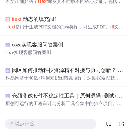
本文详细介绍了
iText
库及其不同版本的核心功能，包括PD
F文档的创建、编辑、表单处理、文档安全、
RTF
与PDF格
式转换以及亚洲语言支持。同
时
，提供了版本选择的建
itext
动态的填充pdf
议，强调了安全性考量和最佳实践，以帮助开发者安全高
效地使用
iText
库。
iText
是用于生成PDF文档的Java类库，可生成PDF、
rtf
文
档，还能将XML、Html文件转化为PDF。本文整理了PDF
模版填充、多个PDF合并、分割等操作实例，还介绍了在S
coze实现客服问答案例
ervlet中调用
IText
返回给客户端的方法，最后分享了工作中
动态选中选框的解决办法。
coze实现客服问答案例
园区如何推动科技资源精准对接与协同创新？.docx
科易网基于40亿+科创知识图谱数据库，深度探索AI技术
在技术转移、成果转化、技术经纪、知识产权、产业创
新、科技招商等垂直领域的多样化应用场景，研究科技创
仓颉测试套件不稳定性工具｜原创源码+测试+离线报告
新领域的AI+数智化解决方案，推动科技创新与产业创新
智能化发展。
原创可运行的工程审计与分析工具合集中的独立项目。每
个压缩包包含完整 Node.js、HTML、CSS、JavaScript 源
码，内置合成示例、3 项自动化验收、离线 HTML/JSON/S
VG 报告、1080×720 运行效果图、README、运行说明、
说点什么…
MIT License 与原创授权声明。零第三方运行依赖，不包含