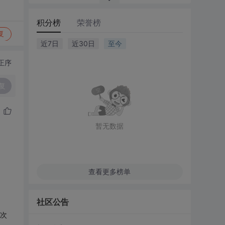
积分榜
荣誉榜
复
近7日
近30日
至今
正序
复
暂无数据
查看更多榜单
社区公告
再次