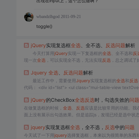
出现在input上，这个怎么做啊？
wbandzlhgod
2011-09-21
toggle()
jQuery
实现复选框
全选
、全不选、
反选
问题
解析
今天打算用
jQuery
实现一下复选框的
全选
、全不选和
反
现一次
全选
，可以实现全不选，无法实现
反选
，总之调试了
的操作，后面的版本只能用prop了。详细了解
jQuery
中attr
Jquery
全选
、
反选
问题
解析
最近工作中，需要使用
Jquery
实现复选框的
全选
和
反选
jQuery
的CheckBox
全选
反选
时，勾选失效的
问
在做复选框的时候，
全选
、
反选
应该是比较常用的功能。我
面上没有展示出勾选效果。但是追踪js，发现已经是选
弃用。
jQuery
的版本太老，或太新，都有可能发生这种
jquery
实现复选框
全选
，全不选，
反选
中的
问题
今天试了一下用
jquery
选择复选框，本来以为很简单的东西却有