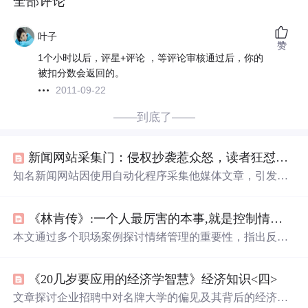
全部评论
叶子
赞
1个小时以后，评星+评论 ，等评论审核通过后，你的
被扣分数会返回的。
2011-09-22
——到底了——
新闻网站采集门：侵权抄袭惹众怒，读者狂怼媒体不信任
知名新闻网站因使用自动化程序采集他媒体文章，引发版
权侵权、算法漏洞和用户不满。事件促使媒体监管、版权
法规和用户辨别能力成为焦点，强调了媒体间合作及用户
《林肯传》:一个人最厉害的本事,就是控制情绪,男人脾气不好,影响事业；女人脾气不好,影响家庭,人只要脾气好,凡事都会好
权益保护的重要性。
本文通过多个职场案例探讨情绪管理的重要性，指出反应
慢、不爱争、显得怂等表面缺点实则是深思熟虑的策略。
真正的成熟在于能在情绪冲动时保持克制，将注意力聚焦
《20几岁要应用的经济学智慧》经济知识<四>
于解决问题而非对抗，从而在复杂环境中建立长期
可信
度
与稳定性。
文章探讨企业招聘中对名牌大学的偏见及其背后的经济学