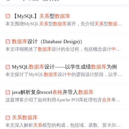
【MySQL】
关系
型
数据
库
本文围绕MySQL
关系
型
数据
库
展开，先介绍
关系
型
数据
库
基础，包括核心概念、键、
关系
代数与演算、设计范式、
ACID特性等。接着深入解析MySQL架构、存储引擎、
数
数据
库
设计（Database Design)）
据
类型等。还阐述
数据
库
性能优化、高可用性、灾难恢
复、分库分表等内容，并给出相关解决方案和企业级实践
本文详细阐述了
数据
库
设计的全过程，包括概念设计
中
的
策略。
E/R图、逻辑设计
中
的
关系
选择、物理设计的存储优化，以
及规范化原则以减少冗余和避免更新异常。强调了
数据
库
MySQL
数据
库
设计——以学生成绩
数据
库
为例
设计的关键要素和最佳实践。,
本文探讨了MySQL
数据
库
设计
中
的逻辑设计阶段，以学生
成绩
数据
库
为例。介绍了
数据
库
设计的基本概念，如
数据
模型（包括概念模型和
关系
模型），以及
关系
规范化。在
java解析复杂excel
表格
并导入
数据
库
学生成绩
数据
库
设计
中
，通过绘制E-R图，将其转换为
关
系
模型，并强调了外键和SQL语句的应用。
这篇博客介绍了如何利用Apache POI库处理包含
合并
单元
格的大型Excel
数据
，通过逐行解析、判断
合并
单元格、获
取单元格值等步骤，将
数据
批量导入
数据
库
。代码示例展
关系
数据
库
示了如何读取Excel文件、检查对象属性是否为空，并以25
条为一批进行保存，以避免内存泄漏问题。
本文深入解析
关系
模型的构成，包括域、基数、笛卡尔积