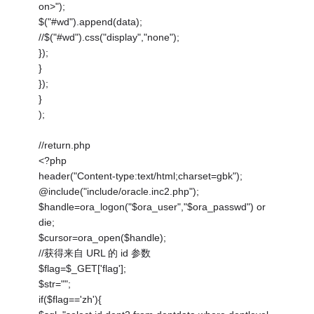
on>");
$("#wd").append(data);
//$("#wd").css("display","none");
});
}
});
}
);
//return.php
<?php
header("Content-type:text/html;charset=gbk");
@include("include/oracle.inc2.php");
$handle=ora_logon("$ora_user","$ora_passwd") or
die;
$cursor=ora_open($handle);
//获得来自 URL 的 id 参数
$flag=$_GET['flag'];
$str="";
if($flag=='zh'){