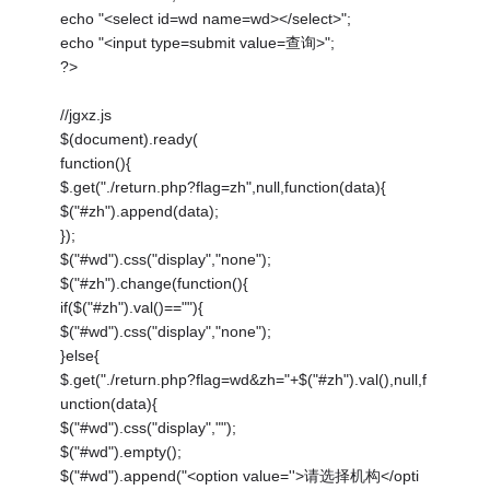
echo "<select id=wd name=wd></select>";
echo "<input type=submit value=查询>";
?>
//jgxz.js
$(document).ready(
function(){
$.get("./return.php?flag=zh",null,function(data){
$("#zh").append(data);
});
$("#wd").css("display","none");
$("#zh").change(function(){
if($("#zh").val()==""){
$("#wd").css("display","none");
}else{
$.get("./return.php?flag=wd&zh="+$("#zh").val(),null,f
unction(data){
$("#wd").css("display","");
$("#wd").empty();
$("#wd").append("<option value=''>请选择机构</opti