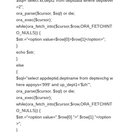
$sql="select id,dept2 from deptdata where deptlevel
=2";
ora_parse($cursor, $sql) or die;
ora_exec($cursor);
while(ora_fetch_into($cursor,$row,ORA_FETCHINT
O_NULLS)) {
$str.="<option value=$row[0]>$row[1]</option>";
}
echo $str;
}
else
{
$sql="select appdeptid,deptname from deptexchg w
here appsys='999' and up_dept1='$zh'";
ora_parse($cursor, $sql) or die;
ora_exec($cursor);
while(ora_fetch_into($cursor,$row,ORA_FETCHINT
O_NULLS)) {
$str.="<option value=".$row[0].">".$row[1]."</option
>";
}