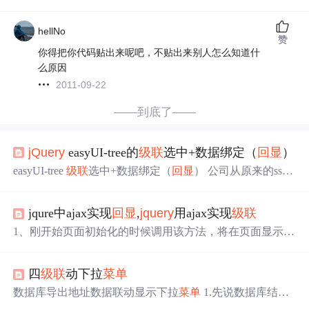
hellNo
赞
你得把你代码贴出来呢吧，不贴出来别人怎么知道什
么原因
2011-09-22
——到底了——
jQuery
easyUI-tree的
级联
选中+数据绑定（
回显
）
easyUI-tree
级联
选中+数据绑定（
回显
） 公司从原来的ssm
+easyUI的框架换成ssm+shiro+easyUI的权限框架，是在Git
上面找的项目，进行套用。然后好多easyUI冲突，导致tree
jqure中ajax实现
回显
,
jquery
用ajax实现
级联
不能正常使用。 这里纪录一下tree这个控件的坑。 公司需
求：角色授权的
菜单
需要
级联
选中，父节点选中则子孙节
1、刚开始页面初始化的时候调用该方法，将在页面显示初
点全部选中，选中子孙节点，父节点一定选中。 问题：由
始化记录页面如图//列表初始化方法进入页面后调用$(docu
于easyui样式冲突，导致无...
ment).ready(function(){$.ajax({url:'init.action',//请求的URLcac
四
级联
动下拉
菜单
he: false, //不从缓存中取数据data:{pid:2},//发送的参数typ
e:'Get',//请求类型dataType:'json',//返回类型是JS...
数据库导出地址数据联动显示下拉
菜单
1.先说数据库结构,
上图: 结构副id形式,sid是本条数据的id,fid是本条数据的上