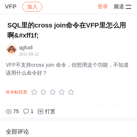
VFP
登录
频道
加入
帖子详情
社区
VFP
SQL里的cross join命令在VFP里怎么用
啊&#xff1f;
qgfudi
2011-09-22
VFP不支持cross join 命令，但想用这个功能，不知道
该用什么命令好？
给本帖投票
75
1
打赏
全部评论