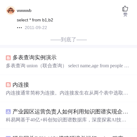
wwwwb
赞
select * from b1,b2
2011-09-22
——到底了——
多表查询实例演示
多表查询 union（联合查询） select name,age from people uni
on (distinct) select id,name from score; inner
join
(联合查询) sel
ect name,score from student inner
join
result on student.id=resul
内连接
t.stuId; 注：查询student表中的name与result表中的score，两
表的公共字段为id,stuId。 l
内连接通常简称为连接。内连接发生在从两个表中选取记
录且第一个表中某一列的值能在第二个表的相同列中找
到。实际上，两个或多个表的连接是基于共同的字段。这
产业园区运营负责人如何利用知识图谱实现企业精准对接与协同？.docx
些共同字段称为键。 内连接 - 概述 分为内外连接2种 selec
t g.sno,s.name,c.coursename from grades g
JOIN
students s ON
科易网基于40亿+科创知识图谱数据库，深度探索AI技术
g.sno=s.sno
JOIN
在技术转移、成果转化、技术经纪、知识产权、产业创
新、科技招商等垂直领域的多样化应用场景，研究科技创