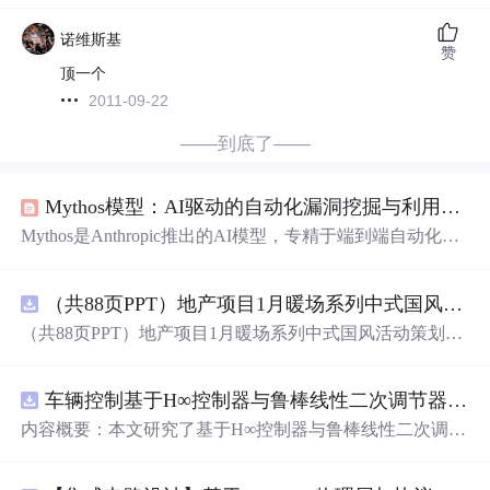
诺维斯基
赞
顶一个
2011-09-22
——到底了——
Mythos模型：AI驱动的自动化漏洞挖掘与利用技术解析
Mythos是Anthropic推出的AI模型，专精于端到端自动化漏
洞挖掘与利用，在CVE发现、PoC生成、权限提升等环节
实现超越人类专家的实战能力。其核心依赖强化学习驱动
（共88页PPT）地产项目1月暖场系列中式国风活动策划方案.pptx
的漏洞利用工作流、静态-动态-符号执行融合分析，以及
受控环境下的任务上下文对齐。模型通过Project Glasswing
（共88页PPT）地产项目1月暖场系列中式国风活动策划方
联盟制分发，强调推理时计算、环境护栏与AI增强型SOC
案.pptx
集成，已在CyberGym、AISI CTF等真实攻防场景中验证有
效性。
车辆控制基于H∞控制器与鲁棒线性二次调节器RLQR的铰接式重型车辆的稳健路径跟踪控制研究（Matlab代码实现）
内容概要：本文研究了基于H∞控制器与鲁棒线性二次调节
器（RLQR）的铰接式重型车辆稳健路径跟踪控制方法，
并通过Matlab代码实现仿真验证。针对铰接式车辆在复杂