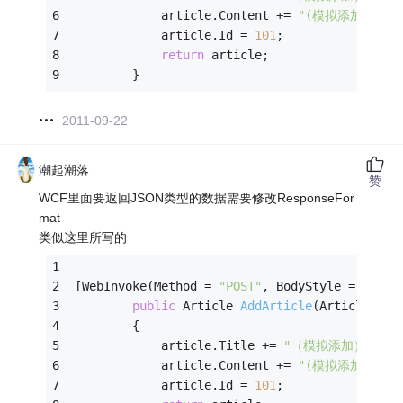
            article.Content += 
"(模拟添加)"
;
            article.Id = 
101
;
return
 article;
        }
2011-09-22
潮起潮落
赞
WCF里面要返回JSON类型的数据需要修改ResponseFor
mat
类似这里所写的
[WebInvoke(Method = 
"POST"
, BodyStyle = WebMe
public
 Article 
AddArticle
(Article art
        {
            article.Title += 
"（模拟添加）"
;
            article.Content += 
"(模拟添加)"
;
            article.Id = 
101
;