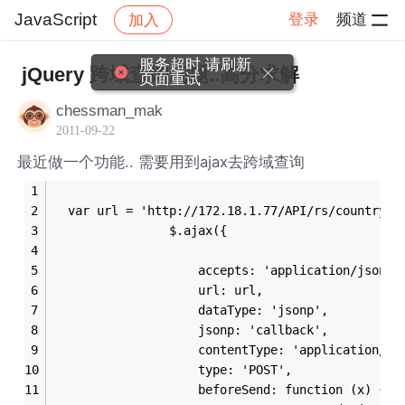
JavaScript
登录
频道
加入
帖子详情
社区
JavaScript
服务超时,请刷新
jQuery 跨域查询问题..高分求解
页面重试
chessman_mak
2011-09-22
最近做一个功能.. 需要用到ajax去跨域查询
  var url = 'http://172.18.1.77/API/rs/country/l
                $.ajax({
                    accepts: 'application/json',
                    url: url,
                    dataType: 'jsonp',
                    jsonp: 'callback',
                    contentType: 'application/js
                    type: 'POST',
                    beforeSend: function (x) {