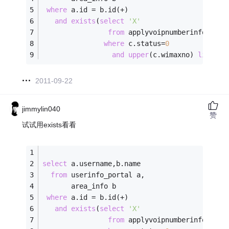
where
 a.id 
=
 b.id(
+
)
and
exists
(
select
'X'
from
 applyvoipnumberinfo c
where
 c.status
=
0
and
upper
(c.wimaxno) 
like
up
2011-09-22
jimmylin040
赞
试试用exists看看
select
 a.username,b.name 
from
 userinfo_portal a,
       area_info b
where
 a.id 
=
 b.id(
+
)
and
exists
(
select
'X'
from
 applyvoipnumberinfo c