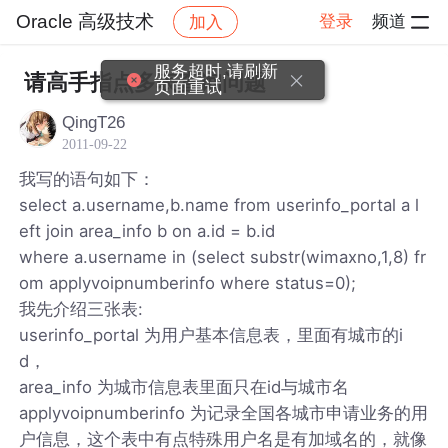
Oracle 高级技术
登录
频道
加入
帖子详情
社区
Oracle 高级技术
服务超时,请刷新
请高手指点多表查询问题
页面重试
QingT26
2011-09-22
我写的语句如下：
select a.username,b.name from userinfo_portal a l
eft join area_info b on a.id = b.id
where a.username in (select substr(wimaxno,1,8) fr
om applyvoipnumberinfo where status=0);
我先介绍三张表:
userinfo_portal 为用户基本信息表，里面有城市的i
d，
area_info 为城市信息表里面只在id与城市名
applyvoipnumberinfo 为记录全国各城市申请业务的用
户信息，这个表中有点特殊用户名是有加域名的，就像