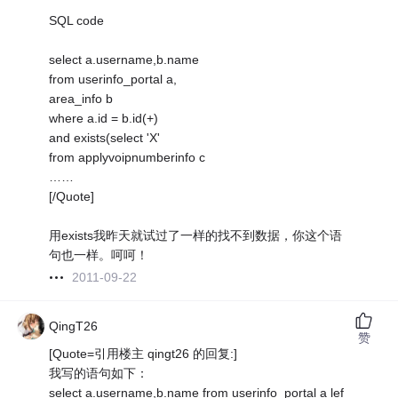
SQL code
select a.username,b.name
from userinfo_portal a,
area_info b
where a.id = b.id(+)
and exists(select 'X'
from applyvoipnumberinfo c
……
[/Quote]
用exists我昨天就试过了一样的找不到数据，你这个语
句也一样。呵呵！
2011-09-22
QingT26
赞
[Quote=引用楼主 qingt26 的回复:]
我写的语句如下：
select a.username,b.name from userinfo_portal a lef