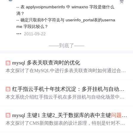
赞
-- 表 applyvoipnumberinfo 中 wimaxno 字段是做什么
滴？
-- 确定只取前8个字符去与 userinfo_portal表的userna
me 字段比较么？
2011-09-22
——到底了——
mysql 多表关联查询时的优化
本文探讨了在MySQL中进行多表关联查询时如何通过合理
使用联合索引来提高查询效率，尤其是在复杂的where条件
中，对同一张表的不同字段建立联合索引可以显著提升性
红手指云手机十年技术沉淀：多开挂机与自动化实战指南
能。
本文系统介绍红手指云手机在多开挂机与自动化场景中的
技术实践，涵盖云手机实例创建、应用安装与账号隔离、
同步操作、API接口调用及自动化任务调度等核心环节。
mysql 主键1 主键2_关于数据库的表中主键
问题
，求
重点解析其十年沉淀带来的稳定性保障、免ROOT沙箱环
境、三端数据互通等差异化优势，并提供性能优化、故障
本文探讨了CMS新闻数据表的设计原理，特别是针对不同
排查与安全隐私保护方案，适用于游戏挂机、批量养号及
字段设置多个KEY的目的和意义，包括如何通过这些KEY