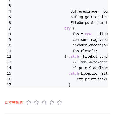
						   BufferedImage   bufI
						   bufImg.getGraphics(
						   FileOutputStream fos;
try
 {
							fos = 
new
   FileOutp
							com.sun.image.
							encoder.encode(bufI
							fos.close(); 
						} 
catch
 (FileNotFoundExc
// TODO Auto-generat
							e1.printStackTrace()
catch
(Exception ett){
							  ett.printStackTra
						  }
给本帖投票