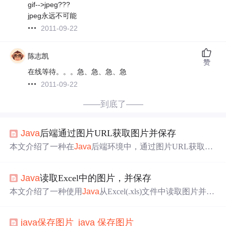
gif-->jpeg???
jpeg永远不可能
2011-09-22
陈志凯
赞
在线等待。。。急、急、急、急
2011-09-22
——到底了——
Java
后端通过图片URL获取图片并保存
本文介绍了一种在
Java
后端环境中，通过图片URL获取图
片信息，并将其转换为Base64编码的方法。随后，文章详
细展示了如何将Base64编码的图片转换回图像格式并保存
Java
读取Excel中的图片，并保存
到指定路径的过程。
本文介绍了一种使用
Java
从Excel(.xls)文件中读取图片并将
其保存为JPG格式的方法。代码示例展示了如何利用Apach
e POI库解析Excel文件中的图片数据，以及如何将这些图片
java
保存图片
_
java
保存图片
保存到指定目录。