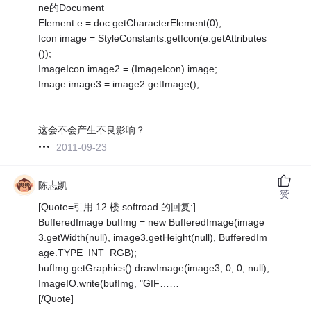
ne的Document
Element e = doc.getCharacterElement(0);
Icon image = StyleConstants.getIcon(e.getAttributes
());
ImageIcon image2 = (ImageIcon) image;
Image image3 = image2.getImage();
这会不会产生不良影响？
2011-09-23
陈志凯
赞
[Quote=引用 12 楼 softroad 的回复:]
BufferedImage bufImg = new BufferedImage(image
3.getWidth(null), image3.getHeight(null), BufferedIm
age.TYPE_INT_RGB);
bufImg.getGraphics().drawImage(image3, 0, 0, null);
ImageIO.write(bufImg, "GIF……
[/Quote]