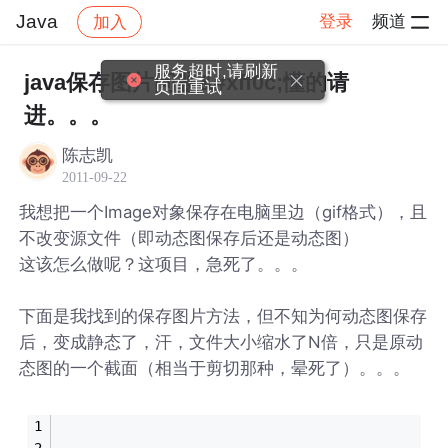
Java
登录
频道
加入
帖子详情
社区
Java
服务超时,请刷新
java保存图片问题&#xff0c;懂的请
页面重试
进。。。
陈志凯
2011-09-22
我想把一个Image对象保存在电脑里边（gif格式），且
不改变源文件（即动态图保存后还是动态图）
这该怎么做呢？这项目，急死了。。。
下面是我找到的保存图片方法，但不知为何动态图保存
后，变成静态了，汗，文件大小缩水了N倍，只是原动
态图的一个截面（相当于剪切那种，晕死了）。。。
                                                