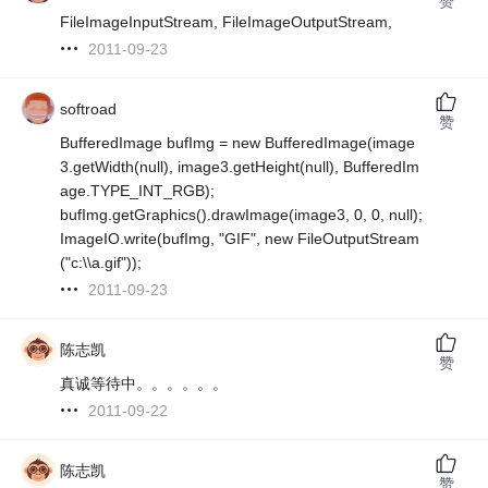
赞
FileImageInputStream, FileImageOutputStream,
2011-09-23
softroad
赞
BufferedImage bufImg = new BufferedImage(image
3.getWidth(null), image3.getHeight(null), BufferedIm
age.TYPE_INT_RGB);
bufImg.getGraphics().drawImage(image3, 0, 0, null);
ImageIO.write(bufImg, "GIF", new FileOutputStream
("c:\\a.gif"));
2011-09-23
陈志凯
赞
真诚等待中。。。。。。
2011-09-22
陈志凯
赞