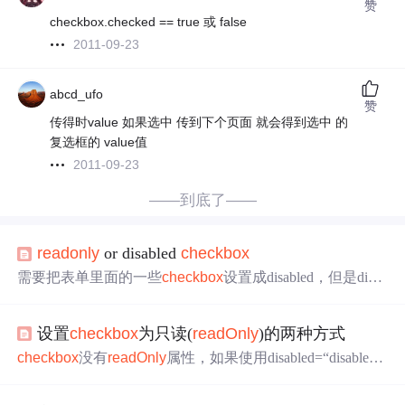
赞
checkbox.checked == true 或 false
2011-09-23
abcd_ufo
赞
传得时value 如果选中 传到下个页面 就会得到选中 的
复选框的 value值
2011-09-23
——到底了——
readonly
or disabled
checkbox
需要把表单里面的一些
checkbox
设置成disabled，但是disab
led的html元素不能被post提交到后台。 因此，尝试使用
rea
donly
，但是
readonly
只是灰化chekbox并不能阻止点击设
设置
checkbox
为只读(
readOnly
)的两种方式
置选中还是不选中。 可以通过下面的方式来设置 // Javascri
pt: $(':
checkbox
[
readonly
="
readonly
"]').click(function() { ret
checkbox
没有
readOnly
属性，如果使用disabled=“disabled”
urn false; }); // Coffeescript: $(':
checkbox
[readonl
属性的话，会让
checkbox
变成灰色的，用户很反感这种样
式可以这样让它保持只读： 方式一： 设置它的onclick="re