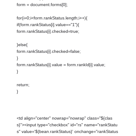
form = document.forms[0];
for(i=0;i<form.rankStatus.length;i++){
if(form.rankStatus[i].value=="1"){
form.rankStatus[i].checked=true;
}else{
form.rankStatus[i].checked=false;
}
form.rankStatus[i].value = form.rankId[i].value;
}
return;
}
<td align="center" nowrap="nowrap" class="${clas
s}"><input type="checkbox" id="rs" name="rankStatu
s" value='${bean.rankStatus}' onchange="rankStatus