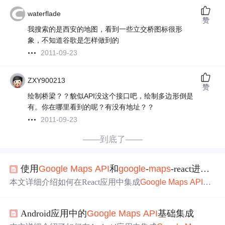
waterflade
赞
我搜索的是西安的地图，看到一些立交桥图标很形
象，不知道谷歌是怎样做到的
2011-09-23
ZXY900213
赞
绘制桥梁？？貌似API没这个接口吧，绘制多边形倒是
有。你在哪里看到的呢？有没有地址？？
2011-09-23
——到底了——
使用
Google
Maps
API
和
google
-
maps
-react进行React Apps
本文详细介绍如何在React应用中集成
Google
Maps
API
，
包括显示地图、添加标记和infoWindow，以及定位浏览器
当前地理位置。
Android应用中的
Google
Maps
API
基础集成