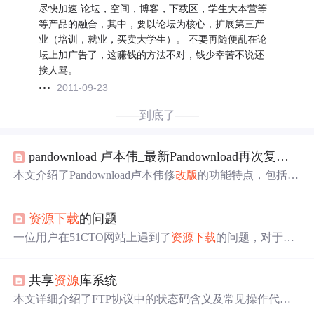
尽快加速 论坛，空间，博客，下载区，学生大本营等
等产品的融合，其中，要以论坛为核心，扩展第三产
业（培训，就业，买卖大学生）。 不要再随便乱在论
坛上加广告了，这赚钱的方法不对，钱少幸苦不说还
挨人骂。
2011-09-23
——到底了——
pandownload 卢本伟_最新Pandownload再次复活【pandownload复活版】11m/s
本文介绍了Pandownload卢本伟修
改版
的功能特点，包括
资
源
搜索、高速
下载
等功能，并提供了
下载
地址和使用建
议。
资源
下载
的问题
一位用户在51CTO网站上遇到了
资源
下载
的问题，对于网
站声称的三个月内重复
下载
同一
资源
不会扣除
资源
豆的说
法表示疑惑，因为每次
下载
同一
资源
时
资源
豆都被重新扣
共享
资源
库系统
除。
本文详细介绍了FTP协议中的状态码含义及常见操作代
码，包括肯定的完成
答复
、肯定的中间
答复
、瞬态否定的