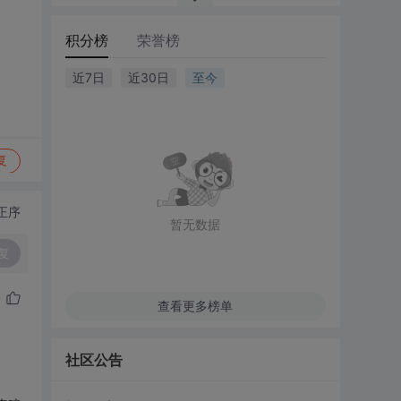
积分榜
荣誉榜
近7日
近30日
至今
复
正序
暂无数据
复
查看更多榜单
社区公告