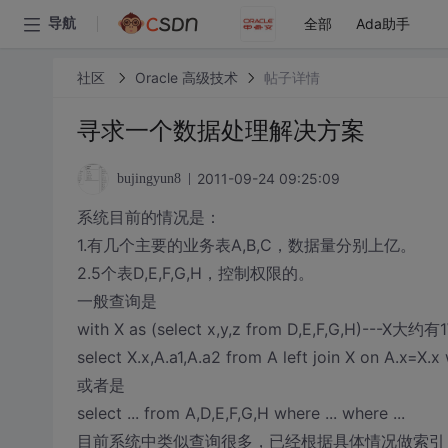
全部
Ada助手
导航
社区
Oracle 高级技术
帖子详情
寻求一个数据处理解决方案
2011-09-24 09:25:09
bujingyun8
系统目前的情况是：
1.有几个主要的业务表A,B,C，数据量分别上亿。
2.5个表D,E,F,G,H，控制权限的。
一般查询是
with X as (select x,y,z from D,E,F,G,H)--
select X.x,A.a1,A.a2 from A left join X on A.x=X.x 
或者是
select ... from A,D,E,F,G,H where ... where ...
目前系统中类似查询很多，已经根据具体情况做索引