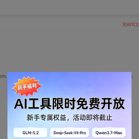
用AI写
mm.dll" Alias "sndPlaySoundA" (ByVal lpszSoundName As