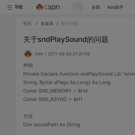
全部
Ada助手
导航
社区
多媒体
帖子详情
关于sndPlaySound的问题
2011-09-24 01:21:59
halls
声明
Private Declare Function sndPlaySound Lib "win
String, ByVal uFlags As Long) As Long
Const SND_MEMORY = &H4
Const SND_ASYNC = &H1
方法
Dim soundPath As String