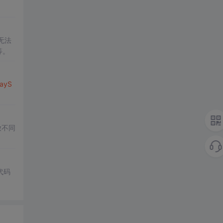
无法
等。
layS
放不同
代码