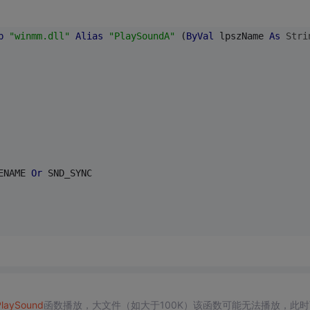
b
"winmm.dll"
Alias
"PlaySoundA"
 (
ByVal
 lpszName 
As
Stri
ENAME 
Or
 SND_SYNC
laySound
函数播放，大文件（如大于100K）该函数可能无法播放，此时