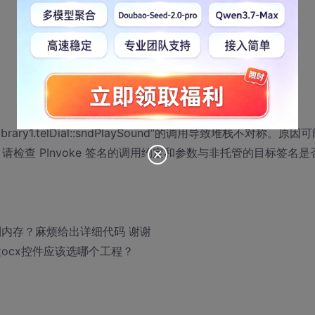
rolLibrary1.telDial::sndPlaySound”的调用导致堆栈不对称。原因
。请检查 PInvoke 签名的调用约定和参数与非托管的目标签名是
到内存？麻烦给出详细代码 谢谢
010，建ocx控件应该选哪个工程？