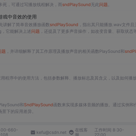
序可能卡死，可通过写播放线程解决，而
sndPlaySound
无此
问题
。
—游戏中音效的使用
。先讲解了简单音效播放函数
sndPlaySound
，指出其只能播放.wav文件且
ng，它能解决上述
问题
，还提及了更多声音操作，如改变音量、获取状态
问题
，并详细解释了其工作原理及播放声音的相关函数PlaySound和
sndP
E应用程序中的使用方法，包括参数解释、播放标志及其含义，以及如何播
aySound和
SndPlaySound
函数来实现多媒体音频的播放。通过实例和
场景下的应用差异。
400-660-
在线客
工作时间 8:30-
kefu@csdn.net
0108
服
22:00