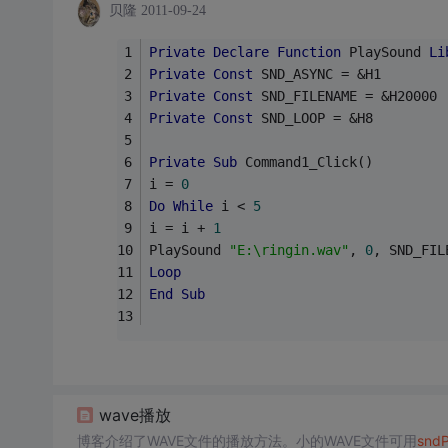
贝隆
2011-09-24
Private
Declare
Function
 PlaySound 
Li
Private
Const
 SND_ASYNC = &H1
Private
Const
 SND_FILENAME = &H20000
Private
Const
 SND_LOOP = &H8
Private
Sub
 Command1_Click()
i = 
0
Do
While
 i < 
5
i = i + 
1
PlaySound 
"E:\ringin.wav"
, 
0
, SND_FIL
Loop
End
Sub
wave播放
博客介绍了WAVE文件的播放方法。小的WAVE文件可用
sndP