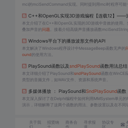
mci的mciSendCommand实现。同时提到用mci时程
C++和OpenGL实现3D游戏编程【连载12】—
本文介绍了在C++和OpenGL实现的3D游戏中音效的使用
叠加声音的
问题
。接着介绍高级声音播放函数mciSendStri
Windows平台下的播放波形文件的API
本文解决了Windows程序设计中MessageBeep函数无声的
ound
的使用方法。
PlaySound函数以及
sndPlaySound
函数用法总结
本文详细介绍了PlaySound和
sndPlaySound
函数在WinC
类型的音频文件，如WAV文件、资源和系统声音。
多媒体播放 ： PlaySound和
SndPlaySound
函数
本文深入探讨了在Delphi编程中如何利用MMSystem单元的Pl
演示，详细解释了这两个函数的用法、参数设置以及在不同
关于我
招贤纳
商务合
寻求报
协议专
们
士
作
道
区