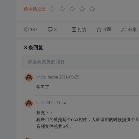
给本帖投票
187
3
打赏
分享
收藏
3 条
回复
请发表友善的回复…
uncle_bacon
2011-09-29
学习了
halls
2011-09-24
补充下：
程序目的就是写个ocx控件，人家调用的时候提供个音
音频文件总共5个。