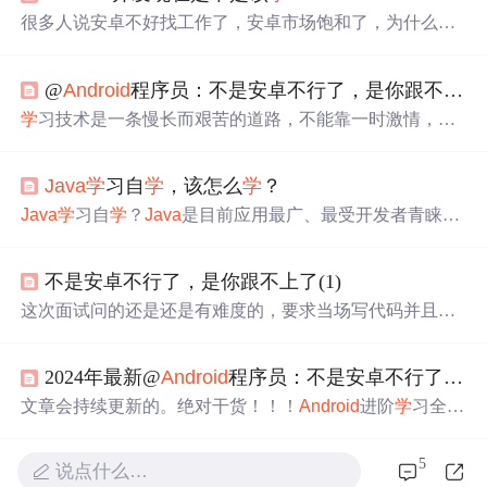
很多人说安卓不好找工作了，安卓市场饱和了，为什么会
出现这样的状况？对于一门技术，不能说它能一直火下
去，也会经历很多个时期，作为一名IT从事者，我们
应该
@
Android
程序员：不是安卓不行了，是你跟不上了
不断的
学
习，不过我觉得最重要的还是兴趣，正如我热爱
安卓开发一样，尽管有很多困难，但是我依然坚持，将自
学
习技术是一条慢长而艰苦的道路，不能靠一时激情，也
己的兴趣作为终其一生的工作，挺好！
不是熬几天几夜就能
学
好的，必须养成平时努力
学
习的习
惯。贵在坚持！【
Android
思维脑图（技能树）】知识不体
Java
学
习自
学
，该怎么
学
？
系？这里还有整理出来的
Android
进阶
学
习的思维脑图，给
大家参考一个方向。最后我在这里分享一下这段时间从朋
Java
学
习自
学
？
Java
是目前应用最广、最受开发者青睐的
友，大佬那里收集到的一些2019-2020BAT 面试真题解析
A
编程语言，一些小白常常把
Java
作为入门
学
习编程的第一
ndroid
基础
、
Java
基础
、
Android
源码相关分析、常见的
选择。那么，在自
学
Java
之前，相信大家会遇到很多的问
一些原理性问题等等，可以很好地。
不是安卓不行了，是你跟不上了(1)
题：
Java
应该
如何自
学
？
学
些什么？但其实
学
习
Java
没有
许多人想的那么困难，但是的确也不简单，需要大家不断
这次面试问的还是还是有难度的，要求当场写代码并且运
地去钻研
学
习。那么小编就来简单的总结一下
Java
学
习自
行，也是很考察面试者写代码因为
Android
知识体系比较庞
学
的方法。 1、
Java
的含义及应用
Java
的含义
Java
是一
大和复杂的，涉及到计算机知识领域的方方面面。在这里
门面向对象编程语言，不仅吸收了C++语言的各种优点，
2024年最新@
Android
程序员：不是安卓不行了，是你跟不上了，2024年最新
我和身边一些朋友特意整理了一份快速进阶为
Android
高级
还摒弃了C++里难以理解的多继承、指针等概念，因此Jav
工程师的系统且全面的
学
习资料。涵盖了
Android
初级——
文章会持续更新的。绝对干货！！！
Android
进阶
学
习全套
Android
高级架构师进阶必备的一些
学
习技能。
手册关于实战，我想每一个做开发的都有话要说，对于小
白而言，缺乏实战经验是通病，那么除了在实际工作过程
5
说点什么…
当中，我们如何去更了解实战方面的内容呢？实际上，我