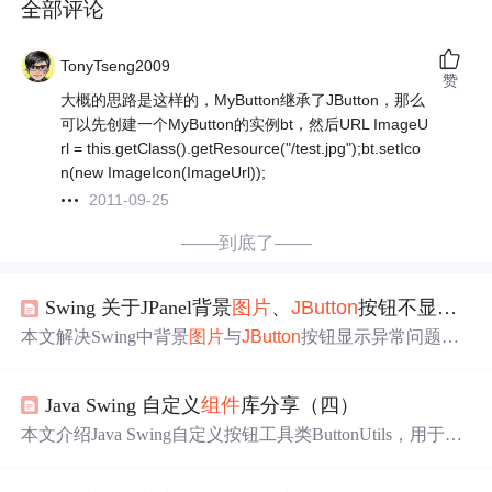
全部评论
TonyTseng2009
赞
大概的思路是这样的，MyButton继承了JButton，那么
可以先创建一个MyButton的实例bt，然后URL ImageU
rl = this.getClass().getResource("/test.jpg");bt.setIco
n(new ImageIcon(ImageUrl));
2011-09-25
——到底了——
Swing 关于JPanel背景
图片
、
JButton
按钮不显示的解决办法
本文解决Swing中背景
图片
与
JButton
按钮显示异常问题，
包括按钮透明不可见及背景
图片
缺失的情况，探讨了
组件
层级与透明度设置。
Java Swing 自定义
组件
库分享（四）
本文介绍Java Swing自定义按钮工具类ButtonUtils，用于统
一按钮样式（背景色、字体、边框）、支持鼠标悬停效
果、图标集成及多场景快捷创建（表单、搜索、重置、操