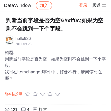
DataWindow
登录
频道
加入
帖子详情
社区
DataWindow
判断当前字段是否为空&#xff0c;如果为空
则不会跳到一下个字段。
hello926
2011-09-25
如题:
判断当前字段是否为空，如果为空则不会跳到一下个字
段。
我写在Itemchanged事件中，好像不行，请问该写在
哪？
给本帖投票
121
4
打赏