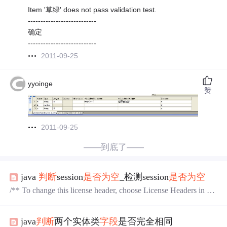
Item '草绿' does not pass validation test.
---------------------------
确定
---------------------------
2011-09-25
yyoinge
赞
2011-09-25
——到底了——
java
判断
session
是否为空
_检测session
是否为空
/** To change this license header, choose License Headers in Pr
oject Properties.* To change this template file, choose Tools | Te
mplates* and open the template in the editor.*/packagecn.toher.fi
java
判断
两个实体类
字段
是否完全相同
lter;i...